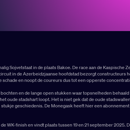
alig Sojvetstaat in de plaats Bakoe. De race aan de Kaspische Z
ircuit in de Azerbeidzjaanse hoofdstad bezorgt constructeurs h
iële schade en noopt de coureurs dus tot een opperste concentrati
e bochten en de lange open stukken waar topsnelheden behaald ku
het oude stadshart loopt. Het is niet gek dat de oude stadswall
n stukje geschiedenis. De Monegask heeft hier een abonnement o
de WK-finish en vindt plaats tussen 19 en 21 september 2025. D