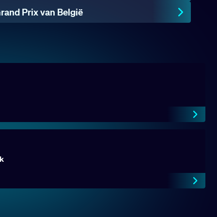
rand Prix van België
k