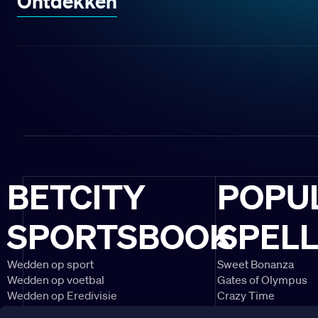
Ontdekken
BETCITY
POPU
SPORTSBOOK
SPEL
Wedden op sport
Sweet Bonanza
Wedden op voetbal
Gates of Olympus
Wedden op Eredivisie
Crazy Time
Wedden op Ajax
Lightning Roulette