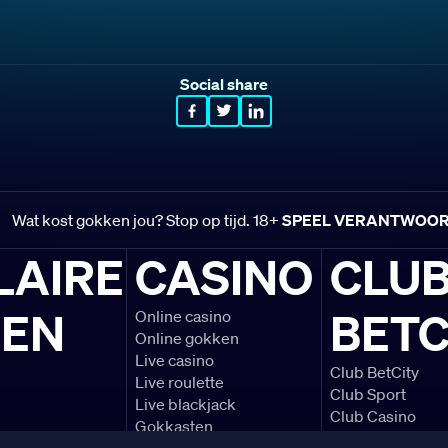
Social share
Wat kost gokken jou? Stop op tijd. 18+
SPEEL VERANTWOO
LAIRE
CASINO
CLU
LEN
BETC
Online casino
Online gokken
Live casino
Club BetCity
Live roulette
Club Sport
Live blackjack
Club Casino
Gokkasten
Voetbal voorbe