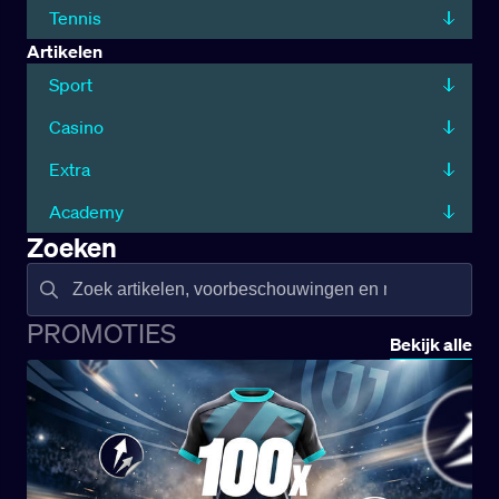
Tennis
Artikelen
Sport
Casino
Extra
Academy
Zoeken
PROMOTIES
Bekijk alle