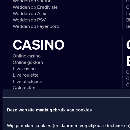
Wedden op voetbal
G
Wedden op Eredivisie
C
Wedden op Ajax
L
Wedden op PSV
B
Wedden op Feyenoord
B
CASINO
Online casino
Online gokken
Live casino
C
Live roulette
C
Live blackjack
C
Gokkasten
V
B
A
Deze website maakt gebruik van cookies
BETROUWBAAR
Wij gebruiken cookies (en daarmee vergelijkbare technieken