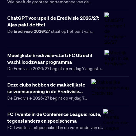
Wie heeft de grootste portemonnee van de
Eredivisie? De financiële verhoudingen
veranderen ieder seizoen en met Champions
ChatGPT voorspelt de Eredivisie 2026/27:
League-inkomsten, Europese avonturen en drie
Ajax pakt de titel
nieuwe gezichten in de competitie zijn er
Eredivisie 2026/27
De
staat op het punt van
opvallende verschuivingen zichtbaar.
beginnen. Na een drukke transferzomer, een kort
voorseizoen en een WK dat nog altijd zijn sporen
nalaat, is de grote vraag: wie wordt landskampioen?
Moeilijkste Eredivisie-start: FC Utrecht
wacht loodzwaar programma
De Eredivisie 2026/27 begint op vrijdag 7 augustus,
maar niet iedere club krijgt dezelfde kans om rustig
aan het nieuwe seizoen te beginnen. FC Utrecht
Deze clubs hebben de makkelijkste
wacht op papier het zwaarste programma in de
seizoensopening in de Eredivisie
eerste vier speelrondes. Ook PEC Zwolle, ADO Den
(26/27)
De Eredivisie 2026/27 begint op vrijdag 7
Haag, Excelsior en Telstar krijgen direct meerdere
augustus met de wedstrijd tussen SC
lastige tegenstanders.
Cambuur en Excelsior. Een dag later komen
FC Twente in de Conference League: route,
de eerste clubs met een opvallend gunstig
tegenstanders en speelschema
openingsprogramma in actie. Vooral N.E.C.
FC Twente is uitgeschakeld in de voorronde van de
mag niet klagen over de indeling van de
Europa League, maar het Europese seizoen is nog