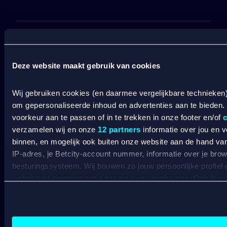
Wat kost gokken jou? Stop op tijd. 18+
SPEEL
VERANTWOORD
BETCITY
Deze website maakt gebruik van cookies
SPORTSBOOK
Wij gebruiken cookies (en daarmee vergelijkbare technieken
om gepersonaliseerde inhoud en advertenties aan te bieden.
voorkeur aan te passen of in te trekken in onze footer en/of
c
Wedden op sport
S
verzamelen wij en onze
12 partners
informatie over jou en 
Wedden op voetbal
G
binnen, en mogelijk ook buiten onze website aan de hand van 
Wedden op Eredivisie
C
IP-adres, je Betcity-account nummer, informatie over je brows
Wedden op Ajax
L
besturingssysteem. Wij bouwen zo jouw persoonlijke profiel
Wedden op PSV
B
Wedden op Feyenoord
B
website en communicatie aan op jouw voorkeuren. Ook kunne
laten zien op basis van jouw recente internetgedrag. Specifi
CASINO
de data voor de volgende doeleinden:
Advertentie- en contentmeting, inzichten in het publiek en
Gepersonaliseerde content;