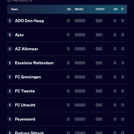
Team
GS
W|G|V
DV|DT
DS
P
ADO Den Haag
0
0
|
0
|
0
0|0
0
0
1
Ajax
0
0
|
0
|
0
0|0
0
0
1
AZ Alkmaar
0
0
|
0
|
0
0|0
0
0
1
Excelsior Rotterdam
0
0
|
0
|
0
0|0
0
0
1
FC Groningen
0
0
|
0
|
0
0|0
0
0
1
FC Twente
0
0
|
0
|
0
0|0
0
0
1
FC Utrecht
0
0
|
0
|
0
0|0
0
0
1
Feyenoord
0
0
|
0
|
0
0|0
0
0
1
Fortuna Sittard
0
0
|
0
|
0
0|0
0
0
1