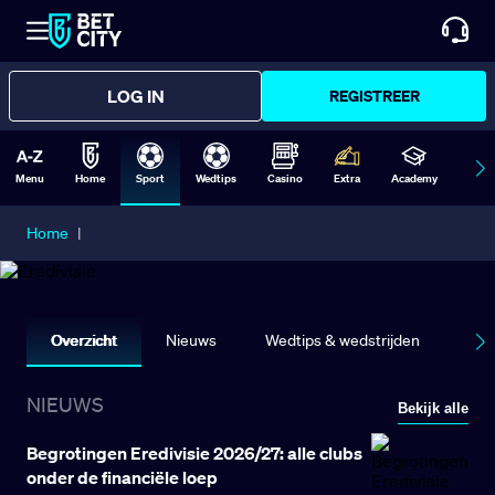
LOG IN
REGISTREER
Menu
Home
Sport
Wedtips
Casino
Extra
Academy
Form
Home
|
EREDIVISIE
Overzicht
Nieuws
Wedtips & wedstrijden
Sta
NIEUWS
Bekijk alle
Begrotingen Eredivisie 2026/27: alle clubs
onder de financiële loep