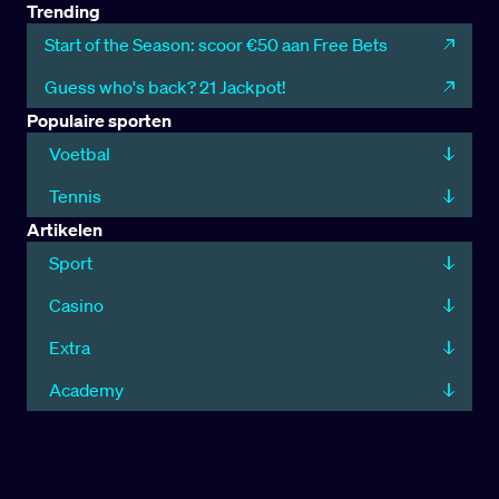
Trending
Start of the Season: scoor €50 aan Free Bets
Guess who's back? 21 Jackpot!
Populaire sporten
Voetbal
Tennis
Artikelen
Sport
Casino
Extra
Academy