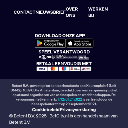
OVER
WERKEN
CONTACT
NIEUWSBRIEF
ONS
BIJ
DOWNLOAD ONZE APP
SPEEL VERANTWOORD
BETAAL EENVOUDIG MET
Betent B.V., gevestigd en kantoorhoudende aan Keurenplein 4 (Unit
D1442), 1069 CD te Amsterdam, beschikt over een vergunning tot het
op afstand organiseren van casinospelen en weddenschappen. De
vergunning met kenmerk:
1712/01.247.822
is verleend door de
Kansspelautoriteit op 29 september 2021.
Cookiebeleid
Privacyverklaring
© Betent B.V. 2025 | BetCity.nl is een handelsnaam van
Betent B.V.