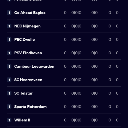
Go Ahead Eagles
0
0
|
0
|
0
0|0
0
0
1
NEC Nijmegen
0
0
|
0
|
0
0|0
0
0
1
PEC Zwolle
0
0
|
0
|
0
0|0
0
0
1
PSV Eindhoven
0
0
|
0
|
0
0|0
0
0
1
Cambuur Leeuwarden
0
0
|
0
|
0
0|0
0
0
1
SC Heerenveen
0
0
|
0
|
0
0|0
0
0
1
SC Telstar
0
0
|
0
|
0
0|0
0
0
1
Sparta Rotterdam
0
0
|
0
|
0
0|0
0
0
1
Willem II
0
0
|
0
|
0
0|0
0
0
1