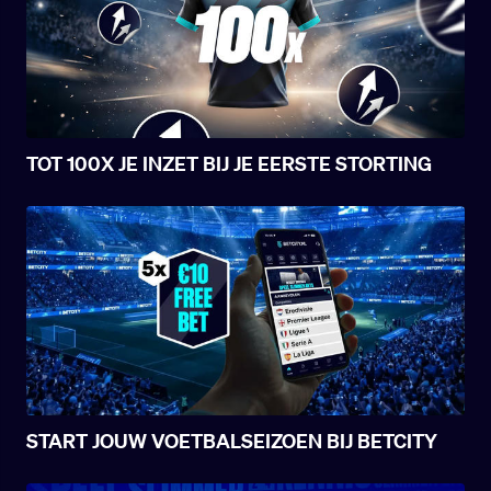
TOT 100X JE INZET BIJ JE EERSTE STORTING
START JOUW VOETBALSEIZOEN BIJ BETCITY