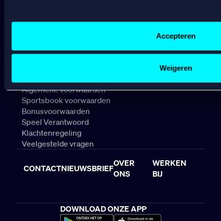
B
de data voor de volgende doeleinden:
A
Advertentie- en contentmeting, inzichten in het publiek en
Gepersonaliseerde content;
BETROUWBAAR
Accepteren
Gepersonaliseerde advertenties;
Sociale media functionaliteit.
SPELEN
Lees hierover meer in ons
cookiebeleid
en
privacybeleid
.
Weigeren
Algemene voorwaarden
Sportsbook voorwaarden
Bonusvoorwaarden
Speel Verantwoord
Klachtenregeling
Veelgestelde vragen
OVER
WERKEN
CONTACT
NIEUWSBRIEF
ONS
BIJ
DOWNLOAD ONZE APP