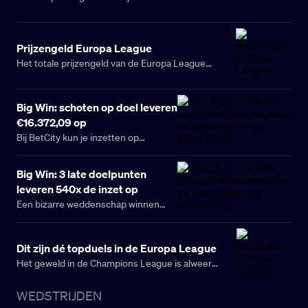
Nederlandse deelnemende clubs. Feyenoord, FC
Utrecht en Go Ahead Eagles mogen een poging
wagen op het Europese podium. In de League Fase
Prijzengeld Europa League
spelen de clubs maar liefst 8 wedstrijden, gevolgd
Het totale prijzengeld van de Europa League
door een tussenronde en de knock-outfase.
bedraagt voor het seizoen 25/26 maar liefst 565
miljoen euro. Bij de UEFA draait alles om geld, en de
Big Win: schoten op doel leveren
Europa League is daar geen uitzondering op. In dit
€16.372,09 op
artikel duiken we in het prijzengeld van de
Bij BetCity kun je inzetten op
competitie en laten we zien hoe hoog de financiële
honderden verschillende
prikkels zijn voor clubs die aan dit toernooi
mogelijkheden per voetbalwedstrijd.
deelnemen.
Big Win: 3 late doelpunten
Je kijk op het spel verandert
leveren 540x de inzet op
compleet wanneer je bijvoorbeeld
Een bizarre weddenschap winnen
kiest voor een weddenschap op
hoeft niet lang te duren. Daar kwam
schoten op doel. Dit geeft een totaal
een Grote Speler vorige week zelf
andere beleving en maakt de
Dit zijn dé topduels in de Europa League
achter tijdens de Europa League
wedstrijd nog spannender.
Het geweld in de Champions League is alweer
speelronde. De geluksvogel plaatste
achter de rug! Dat betekent dat het de beurt is aan
om 22:53 uur een drievoudige
de clubs in de Europa League. En de
WEDSTRIJDEN
weddenschap en kon twee minuten