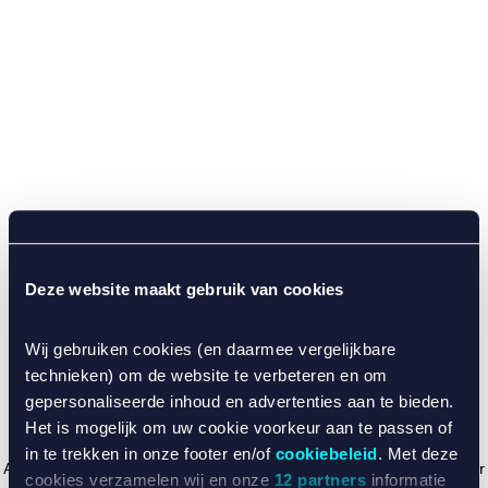
Deze website maakt gebruik van cookies
Wij gebruiken cookies (en daarmee vergelijkbare
technieken) om de website te verbeteren en om
gepersonaliseerde inhoud en advertenties aan te bieden.
Het is mogelijk om uw cookie voorkeur aan te passen of
in te trekken in onze footer en/of
cookiebeleid
. Met deze
Application error: a client-side exception has occurred (see the browser
cookies verzamelen wij en onze
12 partners
informatie