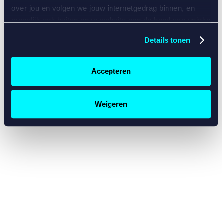
console for more information)
.
over jou en volgen we jouw internetgedrag binnen, en
mogelijk ook buiten onze website aan de hand van unieke
identificatoren, zoals je IP-adres, je Betcity-account
Details tonen
nummer, informatie over je browser, je apparaat of je
besturingssysteem. Wij bouwen zo jouw persoonlijke
profiel op. Hiermee passen wij onze website en
Accepteren
communicatie aan op jouw voorkeuren. Ook kunnen we
zo gerichte advertenties laten zien op basis van jouw
recente internetgedrag. Specifiek gebruiken wij en onze
Weigeren
partners de data voor de volgende doeleinden:
Advertentie- en contentmeting, inzichten in het publiek
en in productontwikkeling;
Gepersonaliseerde content;
Gepersonaliseerde advertenties;
Sociale media functionaliteit.
Lees hierover meer in
ons
cookiebeleid
en
privacybeleid
.