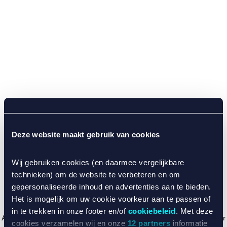
Deze website maakt gebruik van cookies
Wij gebruiken cookies (en daarmee vergelijkbare
technieken) om de website te verbeteren en om
gepersonaliseerde inhoud en advertenties aan te bieden.
Het is mogelijk om uw cookie voorkeur aan te passen of
in te trekken in onze footer en/of
cookiebeleid
. Met deze
Application error: a client-side exception has occurred (see the browser
cookies verzamelen wij en onze
12 partners
informatie