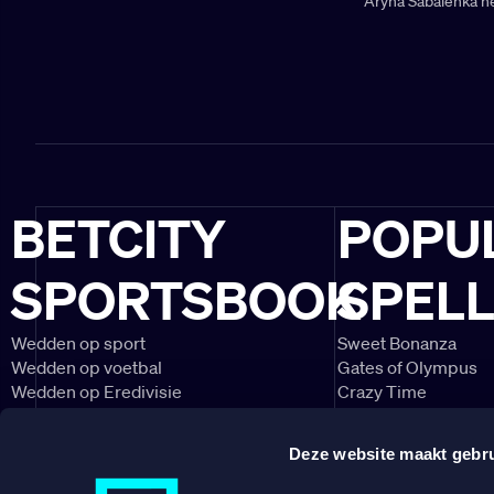
Aryna Sabalenka he
finale van de Austr
te sterk voor Elina
6-2 naar zich toe, 
6-3 overwinning. Ni
gekreun van Sabal
BETCITY
POPU
SPORTSBOOK
SPEL
Wedden op sport
Sweet Bonanza
Wedden op voetbal
Gates of Olympus
Wedden op Eredivisie
Crazy Time
Wedden op Ajax
Lightning Roulette
Wedden op PSV
Big Bass Bonanza
Deze website maakt gebru
Wedden op Feyenoord
Book of Dead