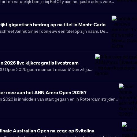
art en natuurlijk ben je bij BetCity aan het juiste adres voor
het jaar. En daar doen we met deze nieuwe feature voor ons
ns een schepje bovenop.
rijkt gigantisch bedrag op na titel in Monte Carlo
chreef Jannik Sinner opnieuw een titel op zijn naam. De
ich tot winnaar van het masterstoernooi in Monte Carlo door
rekenen met Carlos Alcaraz. Dankzij deze overwinning keert
erug naar de nummer één positie op de wereldranglijst én
 flink geldbedrag.
026 live kijken: gratis livestream
MRO Open 2026 geen moment missen? Dan zit je
Als Nederlandse bookmaker zenden wij alle
gratis uit via onze livestream. Dat is pas toptennis
nner mee aan het ABN Amro Open 2026?
026 is inmiddels van start gegaan en in Rotterdam strijden
de namen om de titel. Toch heeft het grootste indoor
 Nederland een aantal flinke tegenvallers moeten incasseren.
ppers besloten het evenement over te slaan, waardoor er
den van een uitgedund deelnemersveld.
inale Australian Open na zege op Svitolina