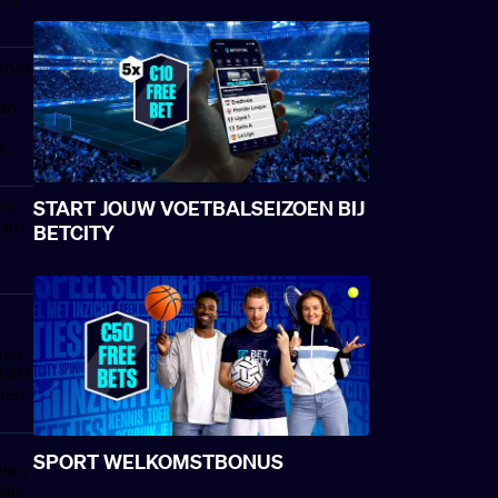
START JOUW VOETBALSEIZOEN BIJ
BETCITY
SPORT WELKOMSTBONUS