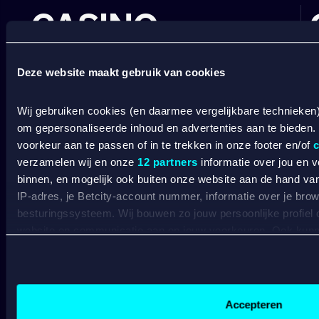
CASINO
Online casino
Online gokken
Deze website maakt gebruik van cookies
Live casino
C
Live roulette
C
Wij gebruiken cookies (en daarmee vergelijkbare technieken
Live blackjack
C
om gepersonaliseerde inhoud en advertenties aan te bieden.
Gokkasten
V
voorkeur aan te passen of in te trekken in onze footer en/of
c
B
verzamelen wij en onze
12 partners
informatie over jou en 
A
binnen, en mogelijk ook buiten onze website aan de hand van 
IP-adres, je Betcity-account nummer, informatie over je brows
BETROUWBAAR
besturingssysteem. Wij bouwen zo jouw persoonlijke profiel
website en communicatie aan op jouw voorkeuren. Ook kunne
SPELEN
laten zien op basis van jouw recente internetgedrag. Specifi
de data voor de volgende doeleinden:
Advertentie- en contentmeting, inzichten in het publiek en
Algemene voorwaarden
Gepersonaliseerde content;
Sportsbook voorwaarden
Accepteren
Gepersonaliseerde advertenties;
Bonusvoorwaarden