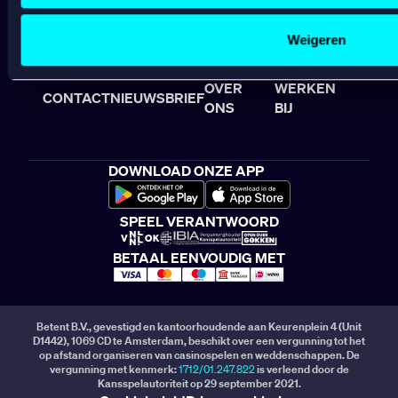
Sociale media functionaliteit.
Speel Verantwoord
Lees hierover meer in ons
cookiebeleid
en
privacybeleid
.
Klachtenregeling
Weigeren
Veelgestelde vragen
OVER
WERKEN
CONTACT
NIEUWSBRIEF
ONS
BIJ
DOWNLOAD ONZE APP
SPEEL VERANTWOORD
BETAAL EENVOUDIG MET
Betent B.V., gevestigd en kantoorhoudende aan Keurenplein 4 (Unit
D1442), 1069 CD te Amsterdam, beschikt over een vergunning tot het
op afstand organiseren van casinospelen en weddenschappen. De
vergunning met kenmerk:
1712/01.247.822
is verleend door de
Kansspelautoriteit op 29 september 2021.