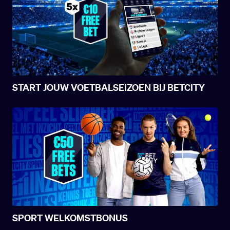
START JOUW VOETBALSEIZOEN BIJ BETCITY
SPORT WELKOMSTBONUS