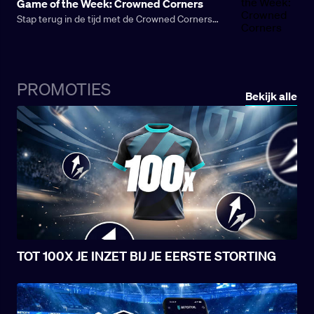
Game of the Week: Crowned Corners
voor het oprapen liggen.
Stap terug in de tijd met de Crowned Corners
gokkast van Hacksaw Gaming, waar de sfeer van de
Middeleeuwen centraal staat. In deze slot spelen
de hoeken van het speelveld een belangrijke rol en
kunnen ze zorgen voor aantrekkelijke winsten.
PROMOTIES
Bekijk alle
TOT 100X JE INZET BIJ JE EERSTE STORTING