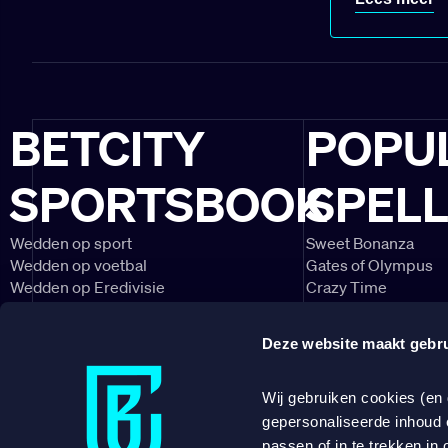
Maar als er g
uitdaging voo
Alcaraz,
Jann
slot Stéfanos
pakken allema
BETCITY
POPU
Dat is simpel
verdienen val
miljoen euro.
SPORTSBOOK
SPEL
Wat val
Wedden op sport
Sweet Bonanza
verdie
Wedden op voetbal
Gates of Olympus
Wedden op Eredivisie
Crazy Time
Zoals hierbov
Wedden op Ajax
Lightning Roulette
Kings Slam
13
Wedden op PSV
Big Bass Bonanza
slechts zes 
Deze website maakt gebru
Wedden op Feyenoord
Book of Dead
mee te doen.
CONTACT
NIEUWSBRIEF
Wij gebruiken cookies (en
Zowel
Alcara
deelnemersver
gepersonaliseerde inhoud 
DOWNLOAD ONZE APP
winnaar van 
passen of in te trekken in 