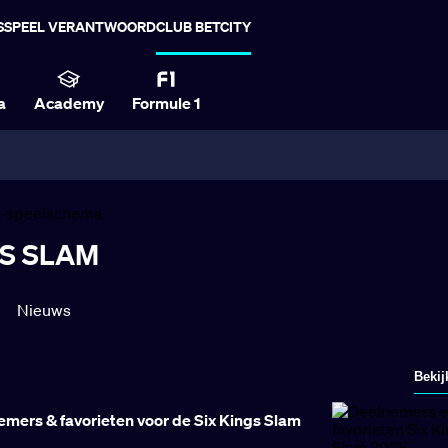
S
SPEEL VERANTWOORD
CLUB BETCITY
a
Academy
Formule 1
GS SLAM
Nieuws
Bekij
nemers & favorieten voor de Six Kings Slam