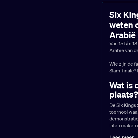
Six Kin
weten o
Arabië
Van 15 t/m 18
Arabië van de
Wie zijn de f
Slam-finale? 
Wat is 
plaats?
De Six Kings 
toernooi waar
demonstratiet
laten maken 
Lees meer