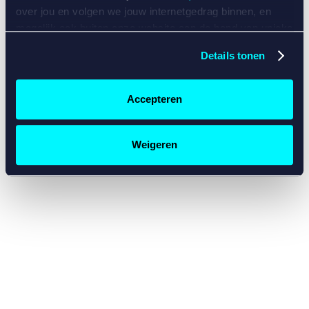
console for more information)
.
over jou en volgen we jouw internetgedrag binnen, en
mogelijk ook buiten onze website aan de hand van unieke
identificatoren, zoals je IP-adres, je Betcity-account
Details tonen
nummer, informatie over je browser, je apparaat of je
besturingssysteem. Wij bouwen zo jouw persoonlijke
profiel op. Hiermee passen wij onze website en
Accepteren
communicatie aan op jouw voorkeuren. Ook kunnen we
zo gerichte advertenties laten zien op basis van jouw
recente internetgedrag. Specifiek gebruiken wij en onze
Weigeren
partners de data voor de volgende doeleinden:
Advertentie- en contentmeting, inzichten in het publiek
en in productontwikkeling;
Gepersonaliseerde content;
Gepersonaliseerde advertenties;
Sociale media functionaliteit.
Lees hierover meer in
ons
cookiebeleid
en
privacybeleid
.