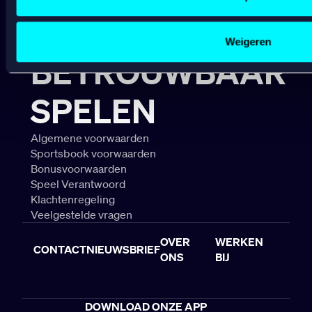
Gepersonaliseerde advertenties;
B
Sociale media functionaliteit.
A
Lees hierover meer in ons
cookiebeleid
en
privacybeleid
.
Weigeren
BETROUWBAAR
SPELEN
Algemene voorwaarden
Sportsbook voorwaarden
Bonusvoorwaarden
Speel Verantwoord
Klachtenregeling
Veelgestelde vragen
OVER
WERKEN
CONTACT
NIEUWSBRIEF
ONS
BIJ
DOWNLOAD ONZE APP