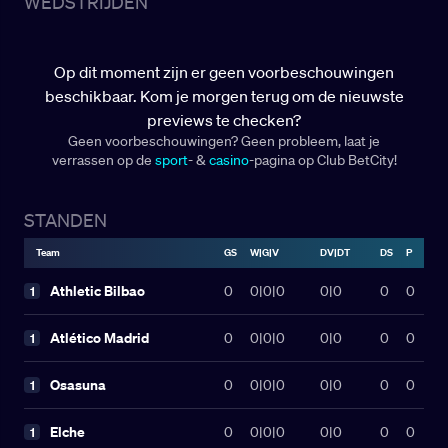
WEDSTRIJDEN
aangetrokken, waarbij gezamenlijk
vooral te maken met sportieve tegenslagen. Waar
€ 684.020.000 is uitgegeven aan transfers.
hij ook speelde, de degradaties volgden elkaar
razendsnel op. In vier opeenvolgende seizoenen
Op dit moment zijn er geen voorbeschouwingen
zakte Machís met zijn club uit La Liga, een bizar
beschikbaar. Kom je morgen terug om de nieuwste
record dat niemand anders op zijn naam heeft
previews te checken?
staan.
Geen voorbeschouwingen? Geen probleem, laat je
verrassen op de
sport
- &
casino
-pagina op Club BetCity!
STANDEN
Team
GS
W|G|V
DV|DT
DS
P
Athletic Bilbao
0
0
|
0
|
0
0|0
0
0
1
Atlético Madrid
0
0
|
0
|
0
0|0
0
0
1
Osasuna
0
0
|
0
|
0
0|0
0
0
1
Elche
0
0
|
0
|
0
0|0
0
0
1