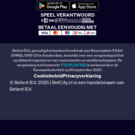
SPEEL VERANTWOORD
BETAAL EENVOUDIG MET
Betent B.V., gevestigd en kantoorhoudende aan Keurenplein 4 (Unit
D1442), 1069 CD te Amsterdam, beschikt over een vergunning tot het
op afstand organiseren van casinospelen en weddenschappen. De
vergunning met kenmerk:
1712/01.247.822
is verleend door de
Kansspelautoriteit op 29 september 2021.
Cookiebeleid
Privacyverklaring
© Betent B.V. 2025 | BetCity.nl is een handelsnaam van
Betent B.V.