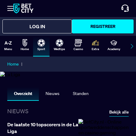
LOG IN
REGISTREER
Menu
Home
Sport
Wedtips
Casino
Extra
Academy
Form
Home
|
LA LIGA
Overzicht
Nieuws
Standen
NIEUWS
Bekijk alle
De laatste 10 topscorers in de La
Liga