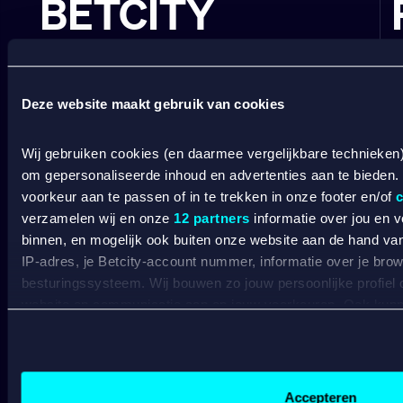
BETCITY
SPORTSBOOK
Wedden op sport
S
Deze website maakt gebruik van cookies
Wedden op voetbal
G
Wedden op Eredivisie
C
Wij gebruiken cookies (en daarmee vergelijkbare technieken
Wedden op Ajax
L
om gepersonaliseerde inhoud en advertenties aan te bieden.
Wedden op PSV
B
Wedden op Feyenoord
B
voorkeur aan te passen of in te trekken in onze footer en/of
c
verzamelen wij en onze
12 partners
informatie over jou en 
CASINO
binnen, en mogelijk ook buiten onze website aan de hand van 
IP-adres, je Betcity-account nummer, informatie over je brows
besturingssysteem. Wij bouwen zo jouw persoonlijke profiel
Online casino
website en communicatie aan op jouw voorkeuren. Ook kunne
Online gokken
laten zien op basis van jouw recente internetgedrag. Specifi
Live casino
C
Live roulette
de data voor de volgende doeleinden:
C
Live blackjack
Advertentie- en contentmeting, inzichten in het publiek en
C
Gokkasten
Gepersonaliseerde content;
Accepteren
V