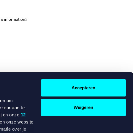
re information)
.
Accepteren
 en om
Weigeren
rkeur aan te
ij en onze
12
ten onze website
matie over je