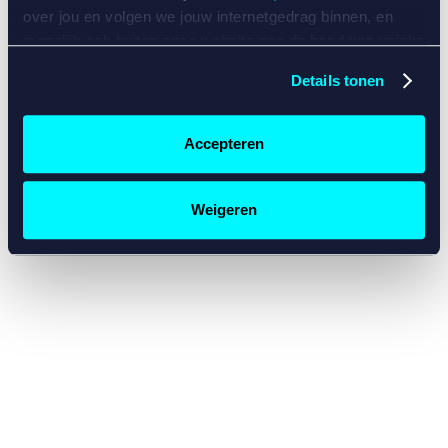
console for more information)
.
over jou en volgen we jouw internetgedrag binnen, en
mogelijk ook buiten onze website aan de hand van unieke
identificatoren, zoals je IP-adres, je Betcity-account
Details tonen
nummer, informatie over je browser, je apparaat of je
besturingssysteem. Wij bouwen zo jouw persoonlijke
profiel op. Hiermee passen wij onze website en
Accepteren
communicatie aan op jouw voorkeuren. Ook kunnen we
zo gerichte advertenties laten zien op basis van jouw
recente internetgedrag. Specifiek gebruiken wij en onze
Weigeren
partners de data voor de volgende doeleinden:
Advertentie- en contentmeting, inzichten in het publiek
en in productontwikkeling;
Gepersonaliseerde content;
Gepersonaliseerde advertenties;
Sociale media functionaliteit.
Lees hierover meer in
ons
cookiebeleid
en
privacybeleid
.