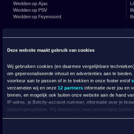
Wedden op Ajax
L
Wedden op PSV
B
Wedden op Feyenoord
B
CASINO
Online casino
Deze website maakt gebruik van cookies
Online gokken
Live casino
C
Live roulette
Wij gebruiken cookies (en daarmee vergelijkbare technieken
C
Live blackjack
om gepersonaliseerde inhoud en advertenties aan te bieden.
C
Gokkasten
voorkeur aan te passen of in te trekken in onze footer en/of
c
V
verzamelen wij en onze
12 partners
informatie over jou en 
B
binnen, en mogelijk ook buiten onze website aan de hand van 
A
IP-adres, je Betcity-account nummer, informatie over je brows
BETROUWBAAR
besturingssysteem. Wij bouwen zo jouw persoonlijke profiel
website en communicatie aan op jouw voorkeuren. Ook kunne
laten zien op basis van jouw recente internetgedrag. Specifi
SPELEN
de data voor de volgende doeleinden: