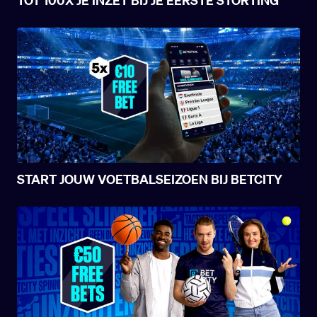
TOT 100X JE INZET BIJ JE EERSTE STORTING
START JOUW VOETBALSEIZOEN BIJ BETCITY