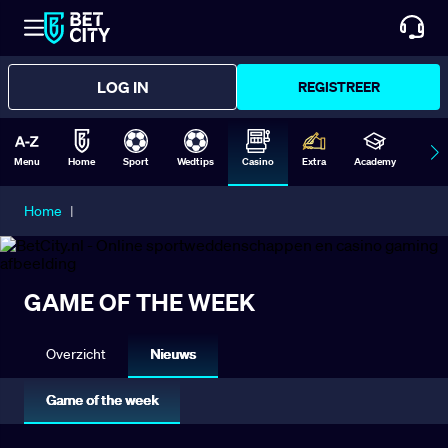
LOG IN
REGISTREER
Menu
Home
Sport
Wedtips
Casino
Extra
Academy
Form
Home
|
GAME OF THE WEEK
Overzicht
Nieuws
Game of the week