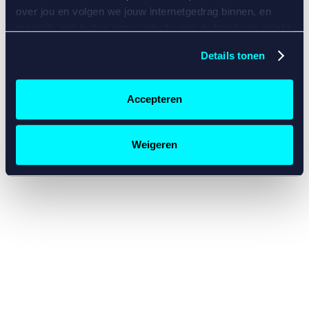
console for more information)
.
over jou en volgen we jouw internetgedrag binnen, en
mogelijk ook buiten onze website aan de hand van unieke
identificatoren, zoals je IP-adres, je Betcity-account
Details tonen
nummer, informatie over je browser, je apparaat of je
besturingssysteem. Wij bouwen zo jouw persoonlijke
profiel op. Hiermee passen wij onze website en
Accepteren
communicatie aan op jouw voorkeuren. Ook kunnen we
zo gerichte advertenties laten zien op basis van jouw
recente internetgedrag. Specifiek gebruiken wij en onze
Weigeren
partners de data voor de volgende doeleinden:
Advertentie- en contentmeting, inzichten in het publiek
en in productontwikkeling;
Gepersonaliseerde content;
Gepersonaliseerde advertenties;
Sociale media functionaliteit.
Lees hierover meer in
ons
cookiebeleid
en
privacybeleid
.