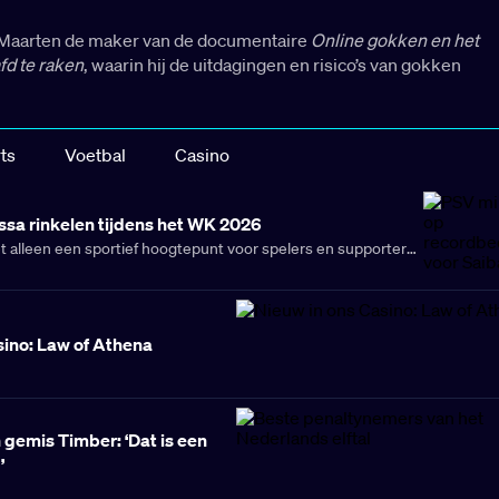
 Maarten de maker van de documentaire
Online gokken en het
afd te raken
, waarin hij de uitdagingen en risico’s van gokken
ts
Voetbal
Casino
ssa rinkelen tijdens het WK 2026
t alleen een sportief hoogtepunt voor spelers en supporters,
cieel interessante periode voor clubs. Verschillende
ien hun spelers afreizen naar de Verenigde Staten, Canada en
enkele Nederlandse club levert zoveel WK-gangers als PSV.
sino: Law of Athena
 met liefst tien internationals hofleverancier en kan
p een aantrekkelijke financiële vergoeding van de FIFA.
 gemis Timber: ‘Dat is een
’