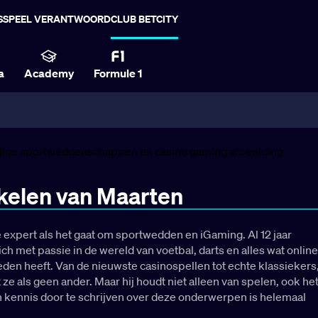
S
SPEEL VERANTWOORD
CLUB BETCITY
a
Academy
Formule 1
ikelen van Maarten
 expert als het gaat om sportwedden en iGaming. Al 12 jaar
zich met passie in de wereld van voetbal, darts en alles wat online
den heeft. Van de nieuwste casinospellen tot echte klassiekers
ze als geen ander. Maar hij houdt niet alleen van spelen, ook he
jn kennis door te schrijven over deze onderwerpen is helemaal