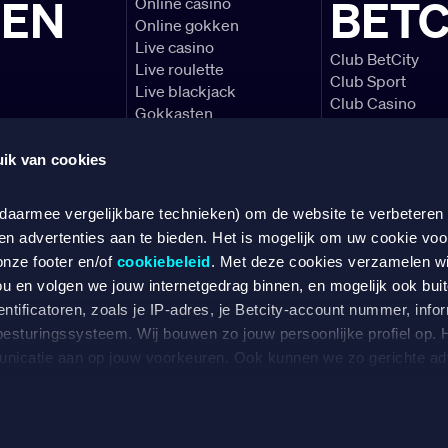
LEN
BETC
Online casino
Online gokken
Live casino
Club BetCity
Live roulette
Club Sport
Live blackjack
Club Casino
Gokkasten
Voetbal voorbe
Blackjack spelre
ik van cookies
Alles over de Ere
 daarmee vergelijkbare technieken) om de website te verbeteren
en advertenties aan te bieden. Het is mogelijk om uw cookie voo
SPEEL VERANTWOORD
onze footer en/of
cookiebeleid
. Met deze cookies verzamelen w
ou en volgen we jouw internetgedrag binnen, en mogelijk ook bui
ntificatoren, zoals je IP-adres, je Betcity-account nummer, infor
 besturingssysteem. Wij bouwen zo jouw persoonlijke profiel op
 gevestigd en kantoorhoudende aan Keurenplein 4 (Unit D1442), 1069 CD te Amster
nicatie aan op jouw voorkeuren. Ook kunnen we zo gerichte adv
rgunning tot het op afstand organiseren van casinospelen en weddenschappen. D
ente internetgedrag. Specifiek gebruiken wij en onze partners d
kenmerk:
1712/01.247.822
is verleend door de Kansspelautoriteit op 29 september 
Cookiebeleid
Privacyverklaring
© Betent B.V. 2025 | BetCity.nl is een handelsnaam van Betent B.V
eting, inzichten in het publiek en in productontwikkeling;