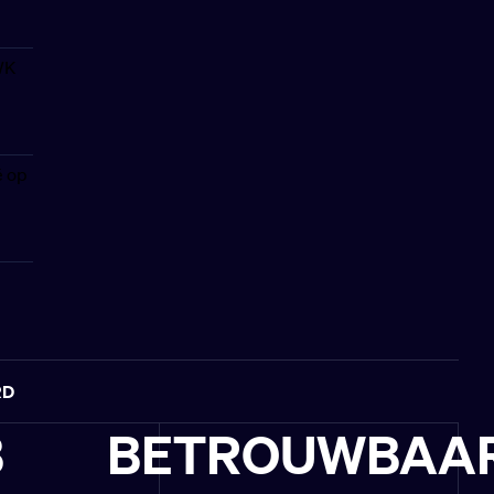
RD
B
BETROUWBAA