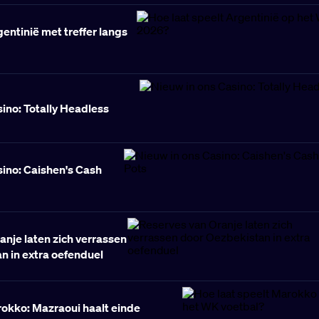
entinië met treffer langs
ino: Totally Headless
sino: Caishen's Cash
anje laten zich verrassen
n in extra oefenduel
okko: Mazraoui haalt einde