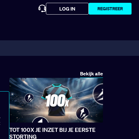
LOG IN
REGISTREER
Bekijk alle
,
t
TOT 100X JE INZET BIJ JE EERSTE
STORTING