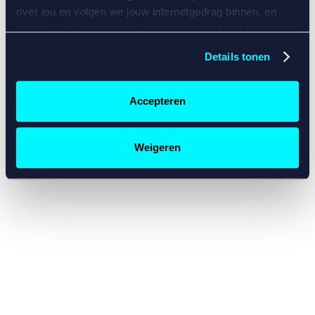
console for more information)
.
over jou en volgen we jouw internetgedrag binnen, en
mogelijk ook buiten onze website aan de hand van unieke
identificatoren, zoals je IP-adres, je Betcity-account
Details tonen
nummer, informatie over je browser, je apparaat of je
besturingssysteem. Wij bouwen zo jouw persoonlijke
profiel op. Hiermee passen wij onze website en
Accepteren
communicatie aan op jouw voorkeuren. Ook kunnen we
zo gerichte advertenties laten zien op basis van jouw
recente internetgedrag. Specifiek gebruiken wij en onze
Weigeren
partners de data voor de volgende doeleinden:
Advertentie- en contentmeting, inzichten in het publiek
en in productontwikkeling;
Gepersonaliseerde content;
Gepersonaliseerde advertenties;
Sociale media functionaliteit.
Lees hierover meer in
ons
cookiebeleid
en
privacybeleid
.