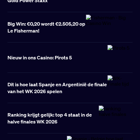
Gold Power Staxx
Big Win: €0,20 wordt €2.505,20 op
Le Fisherman!
Nieuw in ons Casino: Pirots 5
Dit is hoe laat Spanje en Argentinië de finale
van het WK 2026 spelen
Ranking krijgt gelijk: top 4 staat in de
halve finales WK 2026