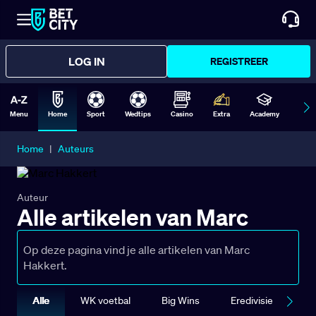
Marc Hakkert - Auteur
LOG IN
REGISTREER
Menu
Home
Sport
Wedtips
Casino
Extra
Academy
Form
Home
|
Auteurs
Auteur
Alle artikelen van Marc
Op deze pagina vind je alle artikelen van Marc
Hakkert.
Alle
WK voetbal
Big Wins
Eredivisie
Co