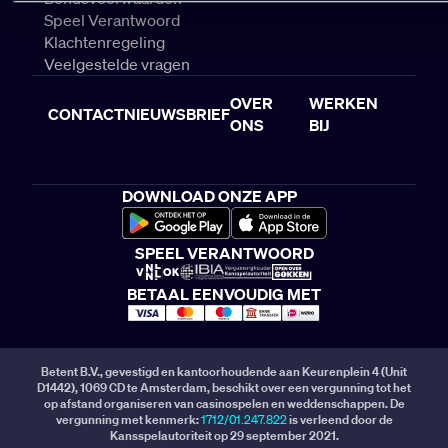
Speel Verantwoord
Klachtenregeling
Veelgestelde vragen
OVER
WERKEN
CONTACT
NIEUWSBRIEF
ONS
BIJ
DOWNLOAD ONZE APP
SPEEL VERANTWOORD
BETAAL EENVOUDIG MET
Betent B.V., gevestigd en kantoorhoudende aan Keurenplein 4 (Unit
D1442), 1069 CD te Amsterdam, beschikt over een vergunning tot het
op afstand organiseren van casinospelen en weddenschappen. De
vergunning met kenmerk:
1712/01.247.822
is verleend door de
Kansspelautoriteit op 29 september 2021.