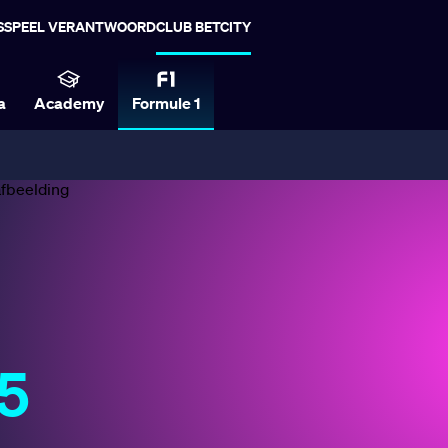
S
SPEEL VERANTWOORD
CLUB BETCITY
a
Academy
Formule 1
5