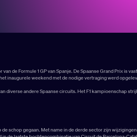
or van de Formule 1 GP van Spanje. De Spaanse Grand Prix is vaste
 het inaugurele weekend met de nodige vertraging werd opgelev
van diverse andere Spaanse circuits. Het F1 kampioenschap strijk
op de schop gegaan. Met name in de derde sector zijn wijziginge
 in de laatste bochtencombinatie van Circuit de Barcelona-Cata