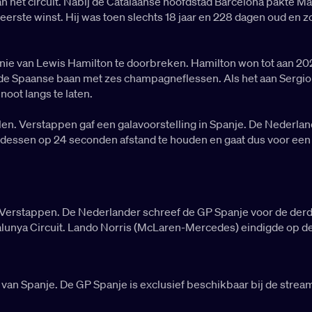
et circuit. Nabij de Catalaanse hoofdstad Barcelona pakte Max 
rste winst. Hij was toen slechts 18 jaar en 228 dagen oud en z
 van Lewis Hamilton te doorbreken. Hamilton won tot aan 2021 z
 Spaanse baan met zes champagneflessen. Als het aan Sergio 
ot langs te laten.
en. Verstappen gaf een galavoorstelling in Spanje. De Nederland
cedessen op 24 seconden afstand te houden en gaat dus voor een
Verstappen. De Nederlander schreef de GP Spanje voor de der
alunya Circuit. Lando Norris (McLaren-Mercedes) eindigde op de
x van Spanje. De GP Spanje is exclusief beschikbaar bij de strea