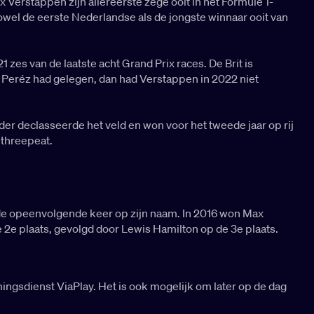
Verstappen zijn allereerste zege ooit in het Formule 1-
owel de eerste Nederlandse als de jongste winnaar ooit van
es van de laatste acht Grand Prix races. De Brit is
Peréz had gelegen, dan had Verstappen in 2022 niet
er declasseerde het veld en won voor het tweede jaar op rij
 threepeat.
de opeenvolgende keer op zijn naam. In 2016 won Max
 2e plaats, gevolgd door Lewis Hamilton op de 3e plaats.
mingsdienst ViaPlay. Het is ook mogelijk om later op de dag