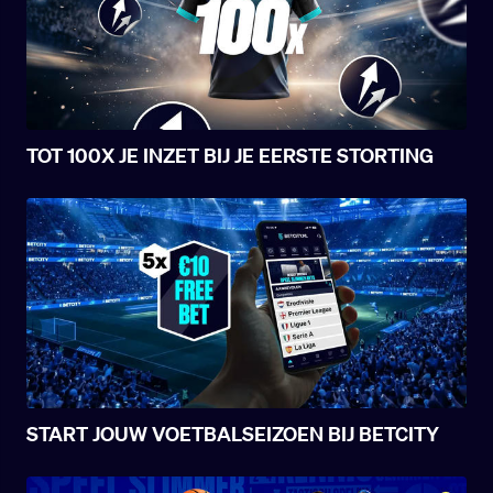
TOT 100X JE INZET BIJ JE EERSTE STORTING
START JOUW VOETBALSEIZOEN BIJ BETCITY