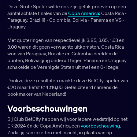
Deze Grote Speler wilde ook zijn geluk proeven op een
aantal achtste finales van de
Copa América
: Costa Rica -
Paraguay, Brazilië - Colombia, Bolivia - Panama en VS -
Uruguay.
Met quoteringen van respectievelijk 3.85, 3.65, 1.63 en
3.00 waren dit geen verwachte uitkomsten. Costa Rica
won van Paraguay, Brazilië en Colombia deelden de
punten, Bolivia ging onderuit tegen Panama en Uruguay
schakelde de Verenigde Staten uit met een 0-1 zege.
Dankzij deze resultaten maakte deze BetCity-speler van
€20 maar liefst €14.116,60. Gefeliciteerd namens dé
bookmaker van Nederland!
Voorbeschouwingen
Bij Club BetCity hebben wij voor iedere wedstrijd op het
EK 2024 én de Copa América een
voorbeschouwing
.
Zodat jij kan inzetten met inzicht, in plaats van op