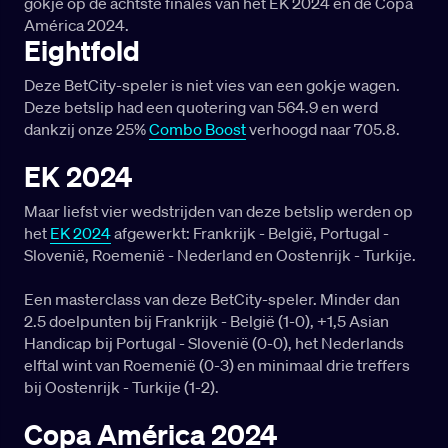
gokje op de achtste finales van het EK 2024 en de Copa
América 2024.
Eightfold
Deze BetCity-speler is niet vies van een gokje wagen.
Deze betslip had een quotering van 564.9 en werd
dankzij onze 25%
Combo Boost
verhoogd naar 705.8.
EK 2024
Maar liefst vier wedstrijden van deze betslip werden op
het
EK 2024
afgewerkt: Frankrijk - België, Portugal -
Slovenië, Roemenië - Nederland en Oostenrijk - Turkije.
Een masterclass van deze BetCity-speler. Minder dan
2.5 doelpunten bij Frankrijk - België (1-0), +1,5 Asian
Handicap bij Portugal - Slovenië (0-0), het Nederlands
elftal wint van Roemenië (0-3) en minimaal drie treffers
bij Oostenrijk - Turkije (1-2).
Copa América 2024