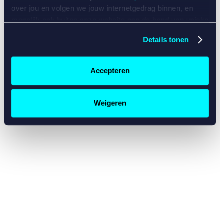
console for more information)
.
over jou en volgen we jouw internetgedrag binnen, en
mogelijk ook buiten onze website aan de hand van unieke
identificatoren, zoals je IP-adres, je Betcity-account
Details tonen
nummer, informatie over je browser, je apparaat of je
besturingssysteem. Wij bouwen zo jouw persoonlijke
profiel op. Hiermee passen wij onze website en
Accepteren
communicatie aan op jouw voorkeuren. Ook kunnen we
zo gerichte advertenties laten zien op basis van jouw
recente internetgedrag. Specifiek gebruiken wij en onze
Weigeren
partners de data voor de volgende doeleinden:
Advertentie- en contentmeting, inzichten in het publiek
en in productontwikkeling;
Gepersonaliseerde content;
Gepersonaliseerde advertenties;
Sociale media functionaliteit.
Lees hierover meer in
ons
cookiebeleid
en
privacybeleid
.