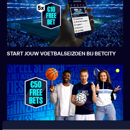
START JOUW VOETBALSEIZOEN BIJ BETCITY
SPORT WELKOMSTBONUS