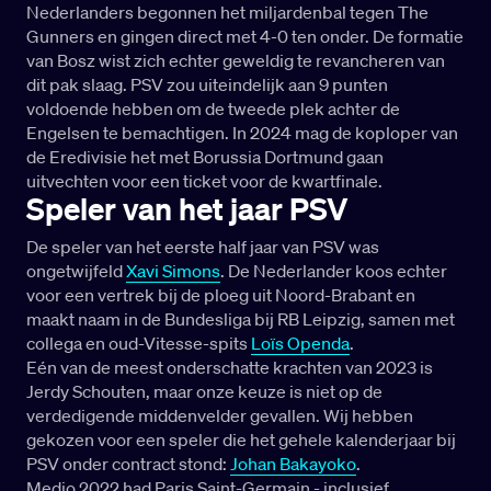
Nederlanders begonnen het miljardenbal tegen The
Gunners en gingen direct met 4-0 ten onder. De formatie
van Bosz wist zich echter geweldig te revancheren van
dit pak slaag. PSV zou uiteindelijk aan 9 punten
voldoende hebben om de tweede plek achter de
Engelsen te bemachtigen. In 2024 mag de koploper van
de Eredivisie het met Borussia Dortmund gaan
uitvechten voor een ticket voor de kwartfinale.
Speler van het jaar PSV
De speler van het eerste half jaar van PSV was
ongetwijfeld
Xavi Simons
. De Nederlander koos echter
voor een vertrek bij de ploeg uit Noord-Brabant en
maakt naam in de Bundesliga bij RB Leipzig, samen met
collega en oud-Vitesse-spits
Loïs Openda
.
Eén van de meest onderschatte krachten van 2023 is
Jerdy Schouten, maar onze keuze is niet op de
verdedigende middenvelder gevallen. Wij hebben
gekozen voor een speler die het gehele kalenderjaar bij
PSV onder contract stond:
Johan Bakayoko
.
Medio 2022 had Paris Saint-Germain - inclusief