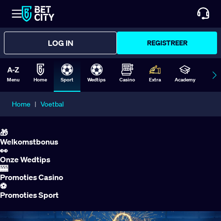
LOG IN
REGISTREER
Menu
Home
Sport
Wedtips
Casino
Extra
Academy
Form
Home
|
Voetbal