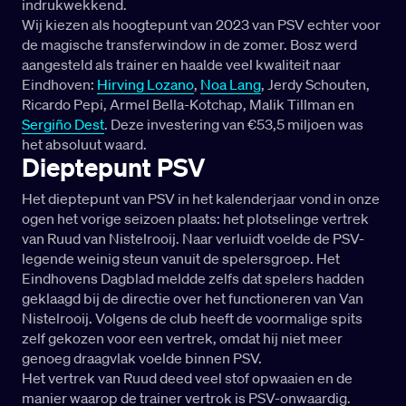
indrukwekkend.
Wij kiezen als hoogtepunt van 2023 van PSV echter voor
de magische transferwindow in de zomer. Bosz werd
aangesteld als trainer en haalde veel kwaliteit naar
Eindhoven:
Hirving Lozano
,
Noa Lang
, Jerdy Schouten,
Ricardo Pepi, Armel Bella-Kotchap, Malik Tillman en
Sergiño Dest
. Deze investering van €53,5 miljoen was
het absoluut waard.
Dieptepunt PSV
Het dieptepunt van PSV in het kalenderjaar vond in onze
ogen het vorige seizoen plaats: het plotselinge vertrek
van Ruud van Nistelrooij. Naar verluidt voelde de PSV-
legende weinig steun vanuit de spelersgroep. Het
Eindhovens Dagblad meldde zelfs dat spelers hadden
geklaagd bij de directie over het functioneren van Van
Nistelrooij. Volgens de club heeft de voormalige spits
zelf gekozen voor een vertrek, omdat hij niet meer
genoeg draagvlak voelde binnen PSV.
Het vertrek van Ruud deed veel stof opwaaien en de
manier waarop de trainer vertrok is PSV-onwaardig.