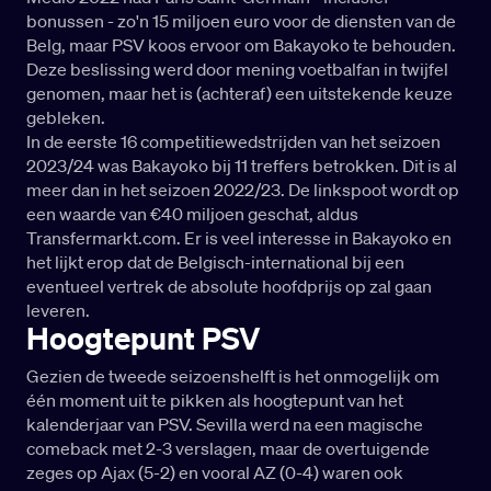
bonussen - zo'n 15 miljoen euro voor de diensten van de
Belg, maar PSV koos ervoor om Bakayoko te behouden.
Deze beslissing werd door mening voetbalfan in twijfel
genomen, maar het is (achteraf) een uitstekende keuze
gebleken.
In de eerste 16 competitiewedstrijden van het seizoen
2023/24 was Bakayoko bij 11 treffers betrokken. Dit is al
meer dan in het seizoen 2022/23. De linkspoot wordt op
een waarde van €40 miljoen geschat, aldus
Transfermarkt.com. Er is veel interesse in Bakayoko en
het lijkt erop dat de Belgisch-international bij een
eventueel vertrek de absolute hoofdprijs op zal gaan
leveren.
Hoogtepunt PSV
Gezien de tweede seizoenshelft is het onmogelijk om
één moment uit te pikken als hoogtepunt van het
kalenderjaar van PSV. Sevilla werd na een magische
comeback met 2-3 verslagen, maar de overtuigende
zeges op Ajax (5-2) en vooral AZ (0-4) waren ook