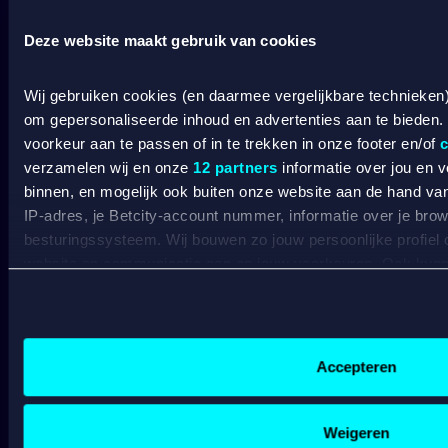
Deze website maakt gebruik van cookies
Wat kost gokken jou? Stop op tijd. 18+
SPEEL
VERANTWOORD
Wij gebruiken cookies (en daarmee vergelijkbare technieken
om gepersonaliseerde inhoud en advertenties aan te bieden.
BETCITY
voorkeur aan te passen of in te trekken in onze footer en/of
c
verzamelen wij en onze
12 partners
informatie over jou en 
SPORTSBOOK
binnen, en mogelijk ook buiten onze website aan de hand van 
IP-adres, je Betcity-account nummer, informatie over je brows
besturingssysteem. Wij bouwen zo jouw persoonlijke profiel
Wedden op sport
S
website en communicatie aan op jouw voorkeuren. Ook kunne
Wedden op voetbal
G
laten zien op basis van jouw recente internetgedrag. Specifi
Wedden op Eredivisie
C
Wedden op Ajax
L
de data voor de volgende doeleinden:
Wedden op PSV
B
Advertentie- en contentmeting, inzichten in het publiek en
Wedden op Feyenoord
B
Gepersonaliseerde content;
Accepteren
Gepersonaliseerde advertenties;
CASINO
Sociale media functionaliteit.
Lees hierover meer in ons
cookiebeleid
en
privacybeleid
.
Weigeren