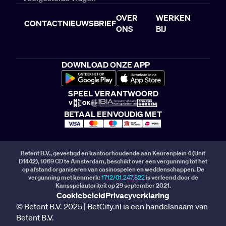
OVER
WERKEN
CONTACT
NIEUWSBRIEF
ONS
BIJ
DOWNLOAD ONZE APP
SPEEL VERANTWOORD
BETAAL EENVOUDIG MET
Betent B.V., gevestigd en kantoorhoudende aan Keurenplein 4 (Unit
D1442), 1069 CD te Amsterdam, beschikt over een vergunning tot het
op afstand organiseren van casinospelen en weddenschappen. De
vergunning met kenmerk:
1712/01.247.822
is verleend door de
Kansspelautoriteit op 29 september 2021.
Cookiebeleid
Privacyverklaring
© Betent B.V. 2025 | BetCity.nl is een handelsnaam van
Betent B.V.