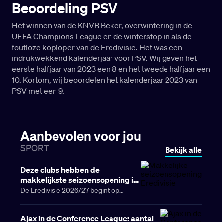
Beoordeling PSV
Het winnen van de KNVB Beker, overwintering in de
UEFA Champions League en de winterstop in als de
foutloze koploper van de Eredivisie. Het was een
indrukwekkend kalenderjaar voor PSV. Wij geven het
eerste halfjaar van 2023 een 8 en het tweede halfjaar een
10. Kortom, wij beoordelen het kalenderjaar 2023 van
PSV met een 9.
Aanbevolen voor jou
SPORT
Bekijk alle
Deze clubs hebben de
makkelijkste seizoensopening in
de Eredivisie (26/27)
De Eredivisie 2026/27 begint op
vrijdag 7 augustus met de wedstrijd
tussen SC Cambuur en Excelsior. Een
Ajax in de Conference League: aantal