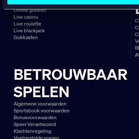
Online casino
Online gokken
Live casino
C
Live roulette
C
Live blackjack
C
Gokkasten
V
B
A
BETROUWBAAR
SPELEN
Algemene voorwaarden
Sportsbook voorwaarden
Bonusvoorwaarden
Speel Verantwoord
Klachtenregeling
Veelgestelde vragen