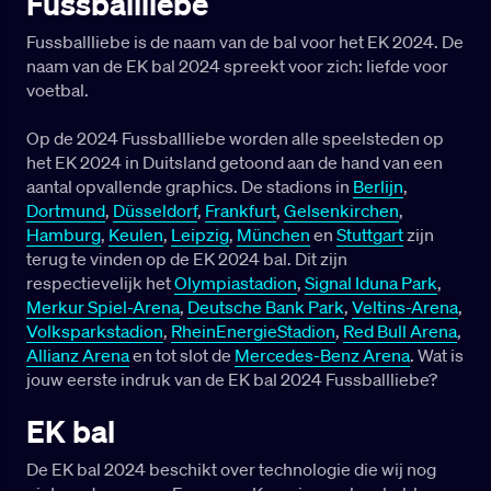
Fussballliebe
Fussballliebe is de naam van de bal voor het EK 2024. De
naam van de EK bal 2024 spreekt voor zich: liefde voor
voetbal.
Op de 2024 Fussballliebe worden alle speelsteden op
het EK 2024 in Duitsland getoond aan de hand van een
aantal opvallende graphics. De stadions in
Berlijn
,
Dortmund
,
Düsseldorf
,
Frankfurt
,
Gelsenkirchen
,
Hamburg
,
Keulen
,
Leipzig
,
München
en
Stuttgart
zijn
terug te vinden op de EK 2024 bal. Dit zijn
respectievelijk het
Olympiastadion
,
Signal Iduna Park
,
Merkur Spiel-Arena
,
Deutsche Bank Park
,
Veltins-Arena
,
Volksparkstadion
,
RheinEnergieStadion
,
Red Bull Arena
,
Allianz Arena
en tot slot de
Mercedes-Benz Arena
. Wat is
jouw eerste indruk van de EK bal 2024 Fussballliebe?
EK bal
De EK bal 2024 beschikt over technologie die wij nog