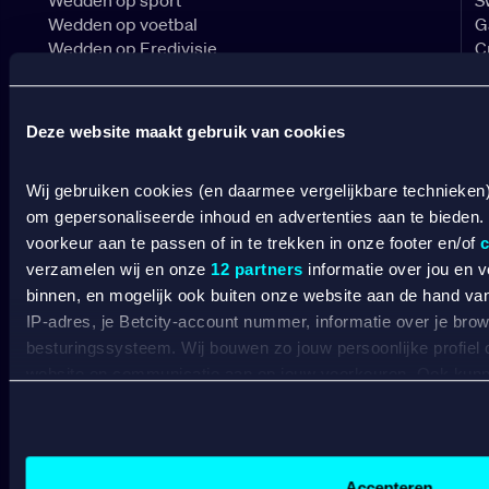
Wedden op sport
S
Wedden op voetbal
G
Wedden op Eredivisie
C
Wedden op Ajax
L
Wedden op PSV
B
Wedden op Feyenoord
B
Deze website maakt gebruik van cookies
CASINO
Wij gebruiken cookies (en daarmee vergelijkbare technieken
om gepersonaliseerde inhoud en advertenties aan te bieden.
Online casino
voorkeur aan te passen of in te trekken in onze footer en/of
c
Online gokken
verzamelen wij en onze
12 partners
informatie over jou en 
Live casino
C
binnen, en mogelijk ook buiten onze website aan de hand van 
Live roulette
C
IP-adres, je Betcity-account nummer, informatie over je brows
Live blackjack
C
besturingssysteem. Wij bouwen zo jouw persoonlijke profiel
Gokkasten
V
website en communicatie aan op jouw voorkeuren. Ook kunne
B
laten zien op basis van jouw recente internetgedrag. Specifi
A
de data voor de volgende doeleinden:
Advertentie- en contentmeting, inzichten in het publiek en
BETROUWBAAR
Gepersonaliseerde content;
Accepteren