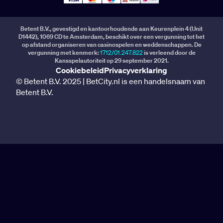
Betent B.V., gevestigd en kantoorhoudende aan Keurenplein 4 (Unit
D1442), 1069 CD te Amsterdam, beschikt over een vergunning tot het
op afstand organiseren van casinospelen en weddenschappen. De
vergunning met kenmerk:
1712/01.247.822
is verleend door de
Kansspelautoriteit op 29 september 2021.
Cookiebeleid
Privacyverklaring
© Betent B.V. 2025 | BetCity.nl is een handelsnaam van
Betent B.V.