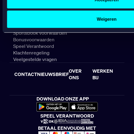
Gepersonaliseerde advertenties;
SPELEN
Sociale media functionaliteit.
Lees hierover meer in ons
cookiebeleid
en
privacybeleid
.
Weigeren
Algemene voorwaarden
Sportsbook voorwaarden
Bonusvoorwaarden
Speel Verantwoord
Klachtenregeling
Veelgestelde vragen
OVER
WERKEN
CONTACT
NIEUWSBRIEF
ONS
BIJ
DOWNLOAD ONZE APP
SPEEL VERANTWOORD
BETAAL EENVOUDIG MET