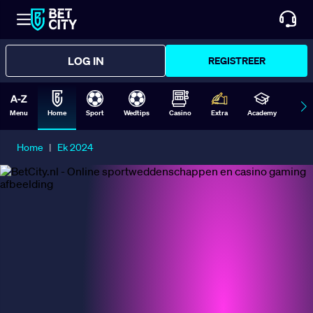
LOG IN
REGISTREER
Menu
Home
Sport
Wedtips
Casino
Extra
Academy
Form
Home
|
Ek 2024