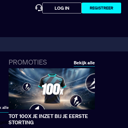
LOG IN
REGISTREER
PROMOTIES
Bekijk alle
k alle
TOT 100X JE INZET BIJ JE EERSTE
STORTING