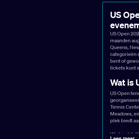
livestream of een s
volgen, inclusief li
US Open
evenem
US Open 2025
maanden augu
Queens, New 
categorieën 
bent of gewo
tickets kunt s
Wat is 
US Open tenn
georganiseer
Tennis Cente
Meadows, en 
plek biedt a
Wist je dat d
Lees meer