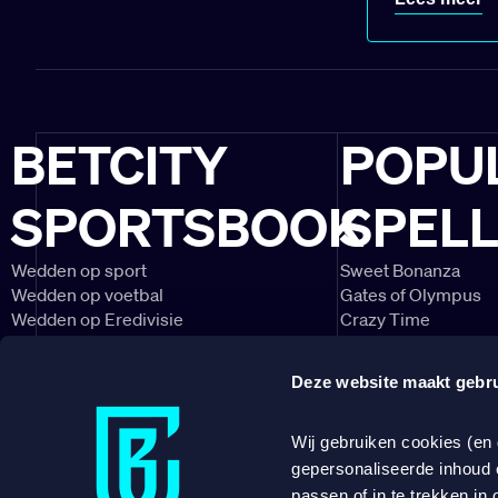
zelfs tijden
Overzi
Tijdens US O
BETCITY
POPU
Men's & Wom
Men’s & Wom
Mixed doubl
SPORTSBOOK
SPEL
Jeugdtoernoo
Er is dus vo
Wedden op sport
Sweet Bonanza
rally’s in he
Wedden op voetbal
Gates of Olympus
verrassingen
Wedden op Eredivisie
Crazy Time
Wedden op Ajax
Lightning Roulette
Wie zij
Wedden op PSV
Big Bass Bonanza
Deze website maakt gebru
Wedden op Feyenoord
Book of Dead
De strijd om 
CONTACT
NIEUWSBRIEF
Wij gebruiken cookies (en
Heren (sin
gepersonaliseerde inhoud 
Jannik Sinne
DOWNLOAD ONZE APP
passen of in te trekken in 