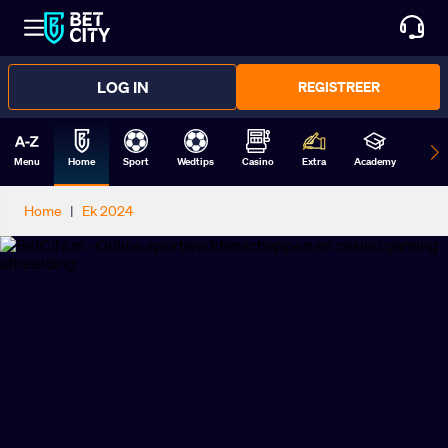
LOG IN
REGISTREER
Menu
Home
Sport
Wedtips
Casino
Extra
Academy
Form
Home
|
Ek 2024