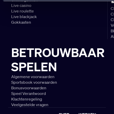
Live casino
C
Live roulette
C
Live blackjack
C
Gokkasten
V
B
A
BETROUWBAAR
SPELEN
Algemene voorwaarden
Sportsbook voorwaarden
Bonusvoorwaarden
Speel Verantwoord
Klachtenregeling
Veelgestelde vragen