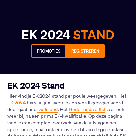
EK 2024
STAND
PROMOTIES
REGISTREREN
EK 2024 Stand
Hier vind je EK 2024 stand per poule weergegeven. Het
EK 2024
barst in juni weer los en wordt georganiseerd
door gastland
Duitsland
. Het
Nederlands elftal
is er ook
weer bij na een prima EK-kwalificatie. Op deze pagina
vind je een compleet overzicht van de uitslagen per
speelronde, maar ook een overzicht van de groepsfase,