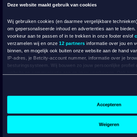
Deze website maakt gebruik van cookies
Wat kost gokken jou? Stop op tijd. 18+
SPEEL
VERANTWOORD
Wij gebruiken cookies (en daarmee vergelijkbare technieken
om gepersonaliseerde inhoud en advertenties aan te bieden.
BETCITY
voorkeur aan te passen of in te trekken in onze footer en/of
c
verzamelen wij en onze
12 partners
informatie over jou en 
SPORTSBOOK
binnen, en mogelijk ook buiten onze website aan de hand van 
IP-adres, je Betcity-account nummer, informatie over je brows
Wedden op sport
S
besturingssysteem. Wij bouwen zo jouw persoonlijke profiel
Wedden op voetbal
G
website en communicatie aan op jouw voorkeuren. Ook kunne
Wedden op Eredivisie
C
laten zien op basis van jouw recente internetgedrag. Specifi
Wedden op Ajax
L
de data voor de volgende doeleinden:
Wedden op PSV
B
Advertentie- en contentmeting, inzichten in het publiek en
Wedden op Feyenoord
B
Gepersonaliseerde content;
Accepteren
Gepersonaliseerde advertenties;
CASINO
Sociale media functionaliteit.
Lees hierover meer in ons
cookiebeleid
en
privacybeleid
.
Weigeren
Online casino
Online gokken