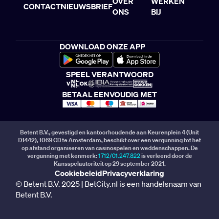
OVER
WERKEN
CONTACT
NIEUWSBRIEF
ONS
BIJ
DOWNLOAD ONZE APP
SPEEL VERANTWOORD
BETAAL EENVOUDIG MET
Betent B.V., gevestigd en kantoorhoudende aan Keurenplein 4 (Unit
D1442), 1069 CD te Amsterdam, beschikt over een vergunning tot het
op afstand organiseren van casinospelen en weddenschappen. De
vergunning met kenmerk:
1712/01.247.822
is verleend door de
Kansspelautoriteit op 29 september 2021.
Cookiebeleid
Privacyverklaring
© Betent B.V. 2025 | BetCity.nl is een handelsnaam van
Betent B.V.