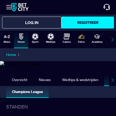
Champions League stand & voorbeschouwingen | Club BetCity
LOG IN
REGISTREER
Menu
Home
Sport
Wedtips
Casino
Extra
Academy
Form
Home
|
CHAMPIONS LEAGUE
Overzicht
Nieuws
Wedtips & wedstrijden
Sta
Champions League
STANDEN