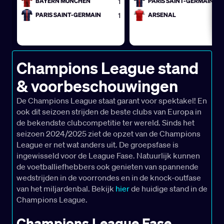
Champions League stand
& voorbeschouwingen
De Champions League staat garant voor spektakel! En
ook dit seizoen strijden de beste clubs van Europa in
de bekendste clubcompetitie ter wereld. Sinds het
seizoen 2024/2025 ziet de opzet van de Champions
League er net wat anders uit. De groepsfase is
ingewisseld voor de League Fase. Natuurlijk kunnen
de voetballiefhebbers ook genieten van spannende
wedstrijden in de voorrondes en in de knock-outfase
van het miljardenbal. Bekijk
hier
de huidige stand in de
Champions League.
Champions League Fase