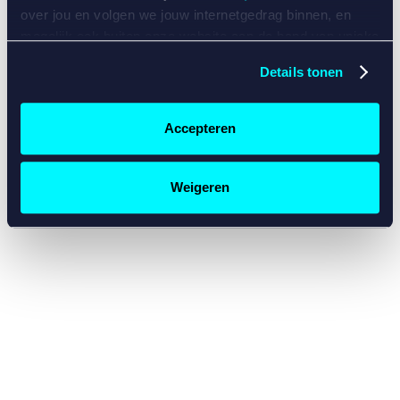
console for more information)
.
over jou en volgen we jouw internetgedrag binnen, en
mogelijk ook buiten onze website aan de hand van unieke
identificatoren, zoals je IP-adres, je Betcity-account
Details tonen
nummer, informatie over je browser, je apparaat of je
besturingssysteem. Wij bouwen zo jouw persoonlijke
profiel op. Hiermee passen wij onze website en
Accepteren
communicatie aan op jouw voorkeuren. Ook kunnen we
zo gerichte advertenties laten zien op basis van jouw
recente internetgedrag. Specifiek gebruiken wij en onze
Weigeren
partners de data voor de volgende doeleinden:
Advertentie- en contentmeting, inzichten in het publiek
en in productontwikkeling;
Gepersonaliseerde content;
Gepersonaliseerde advertenties;
Sociale media functionaliteit.
Lees hierover meer in
ons
cookiebeleid
en
privacybeleid
.