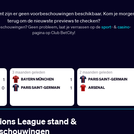
t zijn er geen voorbeschouwingen beschikbaar. Kom je morge
terug om de nieuwste previews te checken?
schouwingen? Geen probleem, laat je verrassen op de
sport
- &
casino
-
pagina op Club BetCity!
ons League stand &
schouwingen