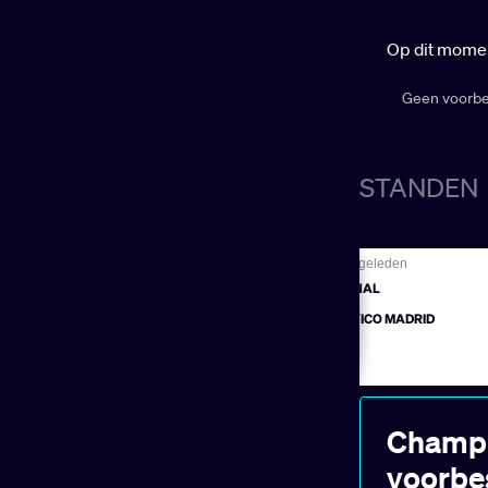
Op dit momen
Geen voorbe
STANDEN
Champi
voorbe