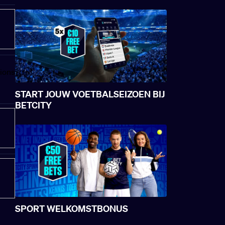
START JOUW VOETBALSEIZOEN BIJ
BETCITY
SPORT WELKOMSTBONUS