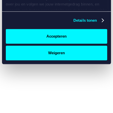
console for more information)
.
over jou en volgen we jouw internetgedrag binnen, en
mogelijk ook buiten onze website aan de hand van unieke
identificatoren, zoals je IP-adres, je Betcity-account
Details tonen
nummer, informatie over je browser, je apparaat of je
besturingssysteem. Wij bouwen zo jouw persoonlijke
profiel op. Hiermee passen wij onze website en
Accepteren
communicatie aan op jouw voorkeuren. Ook kunnen we
zo gerichte advertenties laten zien op basis van jouw
recente internetgedrag. Specifiek gebruiken wij en onze
Weigeren
partners de data voor de volgende doeleinden:
Advertentie- en contentmeting, inzichten in het publiek
en in productontwikkeling;
Gepersonaliseerde content;
Gepersonaliseerde advertenties;
Sociale media functionaliteit.
Lees hierover meer in
ons
cookiebeleid
en
privacybeleid
.