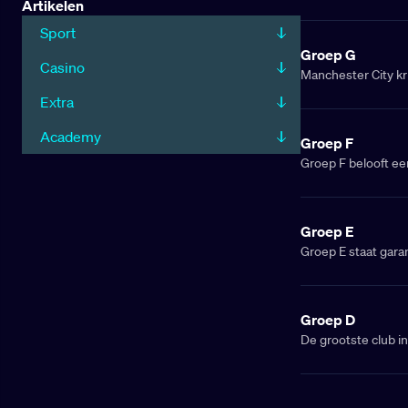
Artikelen
absolute topfavori
moet de Spaanse gr
Sport
Bull Salzburg in d
Groep G
Casino
spektakel in de Ve
Manchester City kr
alsnog met een knal
Extra
Groep G en wil nie
Casablanca zijn vas
Academy
Groep F
vraag is: kunnen 
Groep F belooft ee
vier verschillende
in de volgende ron
en Ulsan Hyundai FC
Groep E
finales te bemacht
Groep E staat garan
sensationele verra
Internazionale zijn
Maar pas op! Uraw
een stunt te zorgen
Groep D
in deze spannende
De grootste club i
De Engelse topclub
Espérance de Tunis
Amerikaanse club w