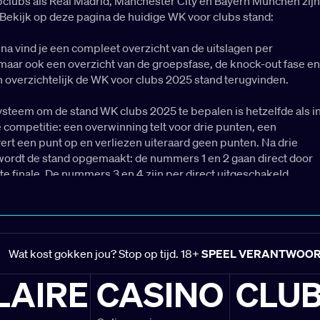
clubs als Real Madrid, Manchester City en Bayern München zijn
. Bekijk op deze pagina de huidige WK voor clubs stand:
na vind je een compleet overzicht van de uitslagen per
maar ook een overzicht van de groepsfase, de knock-out fase en
n overzichtelijk de WK voor clubs 2025 stand terugvinden.
steem om de stand WK clubs 2025 te bepalen is hetzelfde als i
 competitie: een overwinning telt voor drie punten, een
vert een punt op en verliezen uiteraard geen punten. Na drie
wordt de stand opgemaakt: de nummers 1 en 2 gaan direct door
te finale. De nummers 3 en 4 zijn per direct uitgeschakeld.
des Doods op het WK voor clubs
Wat kost gokken jou? Stop op tijd. 18+
SPEEL VERANTWOO
e absolute 'Poule des Doods' op de
het WK clubs 2025
. Met
LAIRE
CASINO
CLU
 als Bayern München, Benfica en Boca Juniors is spektakel
 Auckland City heeft een flinke uitdaging voor de boeg en zal
 kast moeten halen om zich staande te houden tussen deze