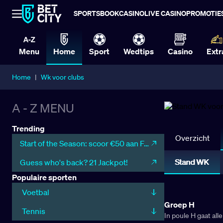
SPORTSBOOK
CASINO
LIVE CASINO
PROMOTIE
Menu
Home
Sport
Wedtips
Casino
Extr
Home
|
Wk voor clubs
A - Z MENU
Trending
Overzicht
Start of the Season: scoor €50 aan Free Bets
Stand WK
Guess who's back? 21 Jackpot!
Populaire sporten
Voetbal
Groep H
Tennis
In poule H gaat all