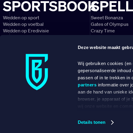
SPORTSBOOK
SPEL
voetbalreuze
Regels 
Wedden op sport
Sweet Bonanza
Wedden op voetbal
Gates of Olympus
de gro
Wedden op Eredivisie
Crazy Time
Wedden op Ajax
Lightning Roulette
Wedden op PSV
Big Bass Bonanza
Bij gelijke s
Deze website maakt gebru
Wedden op Feyenoord
Book of Dead
regels om te
twee of meer
CONTACT
NIEUWSBRIEF
Wij gebruiken cookies (en
wordt er geke
voetbalclubs
gepersonaliseerde inhoud 
DOWNLOAD ONZE APP
verlies.
passen of in te trekken in 
partners
informatie over j
Allereerst te
aan de hand van unieke ide
de betreffend
browser, je apparaat of je
onderlinge we
Betent B.V.,
wij onze website en commu
over een ve
gescoord.
zien op basis van jouw rec
met 
volgende doeleinden:
Details tonen
Als er dan no
Advertentie- en contentm
toegepast, m