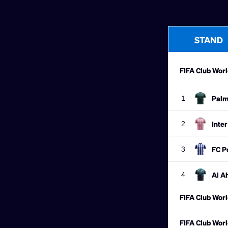
nam het ticket ove
geknikkerd door de