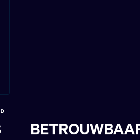
n
RD
B
BETROUWBAA