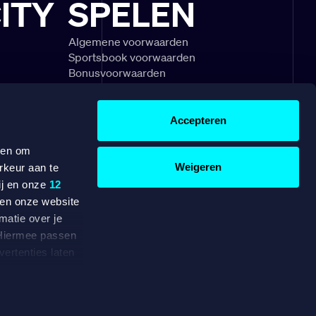
ITY
SPELEN
Algemene voorwaarden
Sportsbook voorwaarden
Bonusvoorwaarden
schouwingen
Speel Verantwoord
gels & uitleg
Klachtenregeling
divisie
Veelgestelde vragen
Accepteren
r
OVER ONS
WERKEN BIJ
 en om
Weigeren
rkeur aan te
BETAAL EENVOUDIG MET
ij en onze
12
ten onze website
matie over je
. Hiermee passen
dam, beschikt
ertenties laten
e vergunning
e data voor de
2021.
.