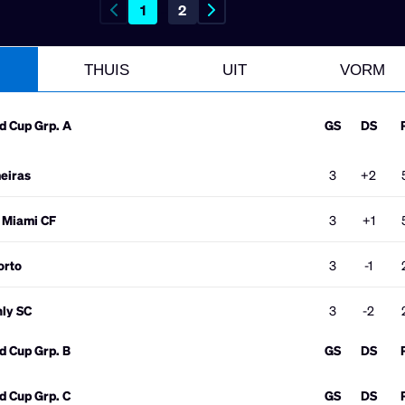
...
1
2
r van het Mexicaanse Club Léon, dat uit het toernooi werd
 FIFA.