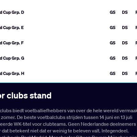
r clubs stand
clubs biedt voetballiefhebbers van over de hele wereld vermaa
mer. De beste voetbalclubs strijden tussen 14 juni en 13 juli
eerde WK-titel voor clubteams. Geen Nederlandse deelnemers
r dat betekent niet dat er weinig te beleven valt. Integendeel.