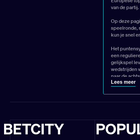
Europese top
van de partij
Op deze pagi
speelronde, 
kun je snel e
Het puntensy
een reguliere
gelijkspel le
wedstrijden 
naar de achts
Lees meer
Poule 
2025
Groep C is d
BETCITY
POPU
grootmachten
gegarandeerd.
alles uit de