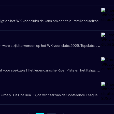
eten voor de eindzege op het WK voor clubs 2025. Maar eerst
ootmacht zien af te rekenen met Al-Hilal, CF Pachuca en Red
e groepsfase. Met deze unieke mix van teams belooft het
renigde Staten!
ijgt op het WK voor clubs de kans om een teleurstellend seizoen
ler af te sluiten. De Engelse grootmacht is de topfavoriet in
ts minder dan groepswinst. Maar Juventus FC, Al Ain en Wydad
tberaden om zich te plaatsen voor de achtste finales. De grote
de underdogs stunten tegen de Europese giganten?
n ware strijd te worden op het WK voor clubs 2025. Topclubs uit
 continenten nemen het tegen elkaar op in de jacht naar een plek
de. Borussia Dortmund begint als favoriet, maar ook Fluminense
 zullen alles op alles zetten om een ticket voor de achtste
igen. De grote vraag is of Mamelodi Sundowns voor een
t voor spektakel! Het legendarische River Plate en het Italiaanse
ssing kan zorgen op het wereldtoneel.
 de grote favorieten om door te stoten naar de volgende ronde.
a Red Diamonds en CF Monterrey hebben alles in huis om voor
 en de groep volledig op zijn kop te zetten. Wie grijpt de macht
 poule?
n Groep D is Chelsea FC, de winnaar van de Conference League.
 kan zich gaan klaarstomen voor de wedstrijden tegen
 en CR Flamengo. De vierde club is Los Angeles FC, de
on de play-off wedstrijd tegen Club America. Los Angeles FC