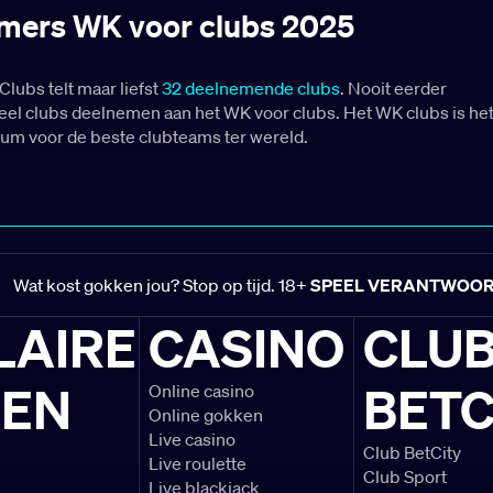
mers WK voor clubs 2025
lubs telt maar liefst
32 deelnemende clubs
. Nooit eerder
el clubs deelnemen aan het WK voor clubs. Het WK clubs is he
um voor de beste clubteams ter wereld.
 deel van het deelnemersveld bestaat uit Europese clubs,
 laatste winnaars van de UEFA Champions League. Natuurlijk
meest recente winnaars van de CAF Champions League,
ampions League, AFC Champions League en de OFC
ague van de partij! alle 32 deelnemende clubs op het WK voor
Wat kost gokken jou? Stop op tijd. 18+
SPEEL VERANTWOO
LAIRE
CASINO
CLU
mma WK voor Clubs 2025
LEN
BETC
Online casino
Online gokken
juni gaat het WK voor clubs 2025 van start. De
Live casino
trijd van WK voor Clubs wordt gespeeld tussen Al Ahly en Inte
Club BetCity
Live roulette
astland mocht de Verenigde Staten één club afvaardigen voor he
Club Sport
Live blackjack