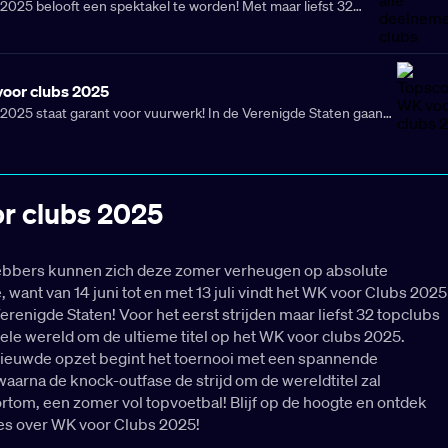
2025 belooft een spektakel te worden! Met maar liefst 32
rtlijn gaat het toernooi op 15 juni van start en eindigt op 13
nigde Staten vormen het decor waar de beste clubs ter wereld
begeerde wereldtitel. Benieuwd welke clubs zich al hebben
oor clubs 2025
ieronder de deelnemers van dit prestigieuze toernooi!
2025 staat garant voor vuurwerk! In de Verenigde Staten gaan
r wereld tussen 14 juni en 13 juli de strijd aan om die
titel. Op Amerikaanse bodem worden tientallen topduels
lijk zijn ook de absolute wereldspitsen van de partij. Dat
 de race om de topscorerstitel wordt snoeihard. Hieronder
r clubs 2025
grote kanshebbers voor je op een rij.
ebbers kunnen zich deze zomer verheugen op absolute
 want van 14 juni tot en met 13 juli vindt het WK voor Clubs 2025
Verenigde Staten! Voor het eerst strijden maar liefst 32 topclubs
ele wereld om de ultieme titel op het WK voor clubs 2025.
ieuwde opzet begint het toernooi met een spannende
aarna de knock-outfase de strijd om de wereldtitel zal
rtom, een zomer vol topvoetbal! Blijf op de hoogte en ontdek
les over WK voor Clubs 2025!