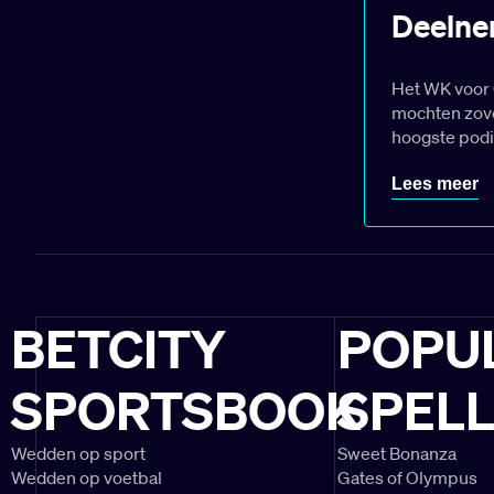
Deelne
Het WK voor C
mochten zove
hoogste podi
Het grootste
Lees meer
waaronder de
zijn ook de 
CONCACAF Ch
Champions Le
clubs 2025!
BETCITY
POPU
Progra
SPORTSBOOK
SPEL
Op zondag 15 
openingsweds
Wedden op sport
Sweet Bonanza
Miami. Als g
Wedden op voetbal
Gates of Olympus