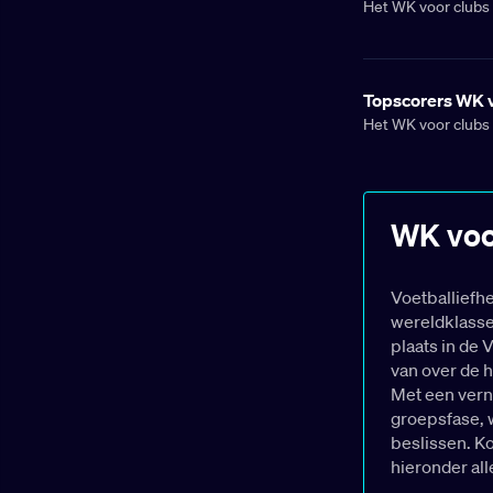
Het WK voor clubs 
topteams aan de sta
juli 2025. De Vere
strijden om de fel
Topscorers WK v
geplaatst? Check h
Het WK voor clubs 
de grootste clubs te
felbegeerde wereld
gespeeld, en natuur
betekent één ding:
WK voo
zetten we een paar 
Voetballiefh
wereldklasse,
plaats in de 
van over de h
Met een vern
groepsfase, w
beslissen. Ko
hieronder al