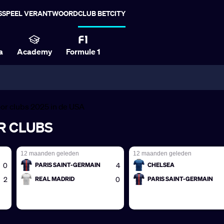
S
SPEEL VERANTWOORD
CLUB BETCITY
a
Academy
Formule 1
R CLUBS