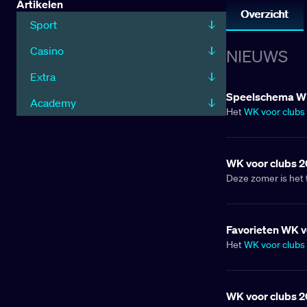
Artikelen
Overzicht
Sport
Casino
NIEUWS
Extra
Speelschema WK
Academy
Het
WK voor clubs
Verenigde Staten om
wereld maken zich 
momenten. Wie kroo
WK voor clubs 2
volledige speelsc
Deze zomer is het 
voetbaltoernooi da
bovenste plank, w
vind je hier
.
Verenigde Staten n
naar de wereldtitel
Favorieten WK v
een spektakel te w
Het
WK voor clubs
informatie over he
voetballiefhebbers
van 2026
.
wereld samen voor 
gericht op de Euro
WK voor clubs 2