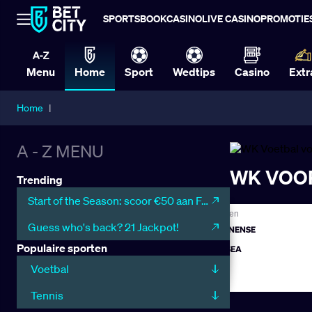
SPORTSBOOK
CASINO
LIVE CASINO
PROMOTIE
Menu
Home
Sport
Wedtips
Casino
Extr
Home
|
A - Z MENU
WK VOO
Trending
Start of the Season: scoor €50 aan Free Bets
Guess who's back? 21 Jackpot!
Populaire sporten
Voetbal
Tennis