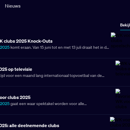
Nieuws
Bekij
 clubs 2025 Knock-Outs
 2025
komt eraan. Van 15 juni tot en met 13 juli draait het in de
 maar één ding: internationale glorie. 32 topclubs uit de hele
op voor een maand vol spannende duels en onvergetelijke
nt zich tot beste clubteam ter wereld? Bekijk hieronder het
025 op televisie
hema WK clubs 2025! Het WK voor Clubs is een ander
tijd voor een maand lang internationaal topvoetbal van de
n het WK voor landen. Het
programma voor het WK van 2026
ant het
WK voor clubs 2025
staat op het programma! In de
emen maar liefst 32 topclubs het tegen elkaar op in de jacht
. Van Europese giganten tot verrassende outsiders: het belooft
oor clubs 2025
orden. Let op: Deze informatie betreft het WK voor Clubs,
 2025
gaat een waar spektakel worden voor alle
t WK voor Landen, vind je op
ons overzicht van het WK Voetbal
. In de Verenigde Staten komen de 32 sterkste clubteams ter
een ongekende voetbalshow. En ja, alle ogen zijn natuurlijk
pese grootmachten, zoals Real Madrid en Manchester City.
025: alle deelnemende clubs