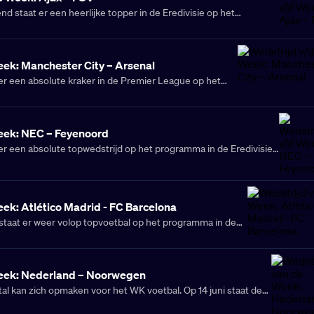
staat er een heerlijke topper in de Eredivisie op het
 PSV nemen het tegen elkaar op in een duel met grote
Amsterdammers telt maar één ding: winnen in de strijd om een
mpions League. PSV speelt vooral voor de eer, maar wil zich
eek: Manchester City – Arsenal
zien in deze kraker. Diverse spelers op het veld hopen zich nog in
er een absolute kraker in de Premier League op het
 voor het
WK 2026
!
ter City en Arsenal treffen elkaar in een duel dat
an zijn in de titelstrijd.
eek: NEC – Feyenoord
er een absolute topwedstrijd op het programma in de Eredivisie.
emen het tegen elkaar op in de strijd om de felbegeerde
 Feyenoord in een lastige fase zit, verkeert NEC juist in topvorm
auwelijks te stoppen. Alle ingrediënten voor een spannende clash
eek: Atlético Madrid - FC Barcelona
peciaal voor deze kraker ligt er ook nog eens een €5 Free Bet
aat er weer volop topvoetbal op het programma in de
es. Vooral in La Liga wordt uitgekeken naar een absolute
ico Madrid neemt het in eigen huis op tegen FC Barcelona.
Week: Nederland – Noorwegen
tal kan zich opmaken voor het WK voetbal. Op 14 juni staat de
trijd tegen Japan op het programma. Voorafgaand aan het