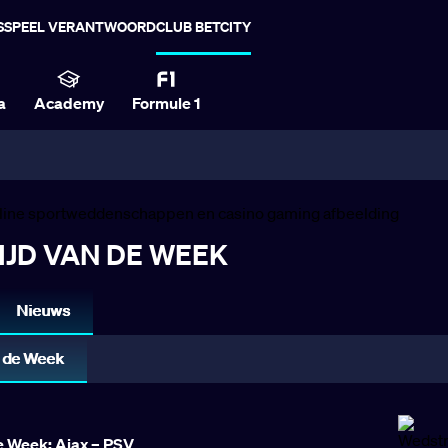
S
SPEEL VERANTWOORD
CLUB BETCITY
a
Academy
Formule 1
JD VAN DE WEEK
Nieuws
n de Week
e Week: Ajax – PSV