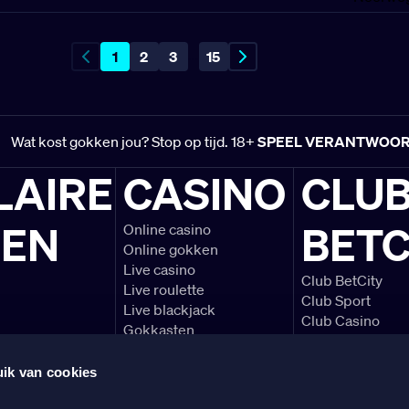
nje nog een aantal oefeninterlands af, te beginnen met een
en. Deze wedstrijd is uitgeroepen tot onze ‘Wedstrijd van de
...
1
2
3
15
Wat kost gokken jou? Stop op tijd. 18+
SPEEL VERANTWOO
LAIRE
CASINO
CLU
LEN
BETC
Online casino
Online gokken
Live casino
Club BetCity
Live roulette
Club Sport
Live blackjack
Club Casino
Gokkasten
Voetbal voorbe
Blackjack spelre
ik van cookies
Alles over de Ere