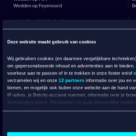
Wedden op Feyenoord
B
CASINO
Online casino
Deze website maakt gebruik van cookies
Online gokken
Live casino
C
Live roulette
Wij gebruiken cookies (en daarmee vergelijkbare technieken
C
Live blackjack
om gepersonaliseerde inhoud en advertenties aan te bieden.
C
Gokkasten
V
voorkeur aan te passen of in te trekken in onze footer en/of
c
B
verzamelen wij en onze
12 partners
informatie over jou en 
A
binnen, en mogelijk ook buiten onze website aan de hand van 
IP-adres, je Betcity-account nummer, informatie over je brows
BETROUWBAAR
besturingssysteem. Wij bouwen zo jouw persoonlijke profiel
website en communicatie aan op jouw voorkeuren. Ook kunne
SPELEN
laten zien op basis van jouw recente internetgedrag. Specifi
de data voor de volgende doeleinden:
Advertentie- en contentmeting, inzichten in het publiek en
Algemene voorwaarden