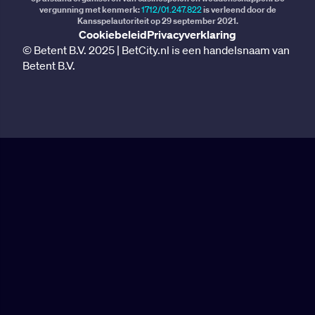
vergunning met kenmerk:
1712/01.247.822
is verleend door de
Kansspelautoriteit op 29 september 2021.
Cookiebeleid
Privacyverklaring
© Betent B.V. 2025 | BetCity.nl is een handelsnaam van
Betent B.V.