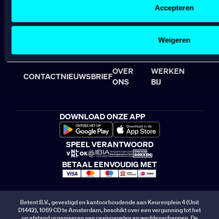
Gepersonaliseerde content;
Accepteren
Sportsbook voorwaarden
Gepersonaliseerde advertenties;
Bonusvoorwaarden
Sociale media functionaliteit.
Speel Verantwoord
Lees hierover meer in ons
cookiebeleid
en
privacybeleid
.
Weigeren
Klachtenregeling
Veelgestelde vragen
OVER
WERKEN
CONTACT
NIEUWSBRIEF
ONS
BIJ
DOWNLOAD ONZE APP
SPEEL VERANTWOORD
BETAAL EENVOUDIG MET
Betent B.V., gevestigd en kantoorhoudende aan Keurenplein 4 (Unit
D1442), 1069 CD te Amsterdam, beschikt over een vergunning tot het
op afstand organiseren van casinospelen en weddenschappen. De