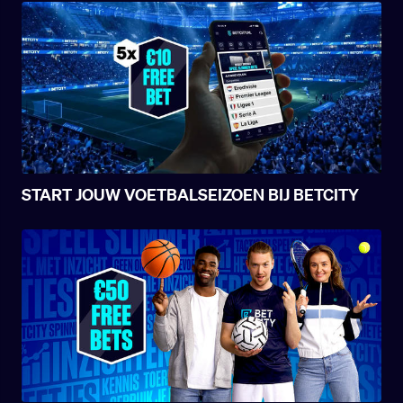
START JOUW VOETBALSEIZOEN BIJ BETCITY