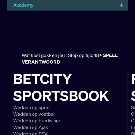
Academy
Wat kost gokken jou? Stop op tijd. 18+
SPEEL
VERANTWOORD
BETCITY
SPORTSBOOK
Wedden op sport
S
Wedden op voetbal
G
Wedden op Eredivisie
C
Wedden op Ajax
L
Wedden op PSV
B