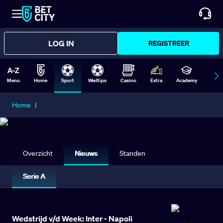
LOG IN
REGISTREER
Menu
Home
Sport
Wedtips
Casino
Extra
Academy
Form
Home
|
SERIE A
Overzicht
Nieuws
Standen
Serie A
Wedstrijd v/d Week: Inter - Napoli