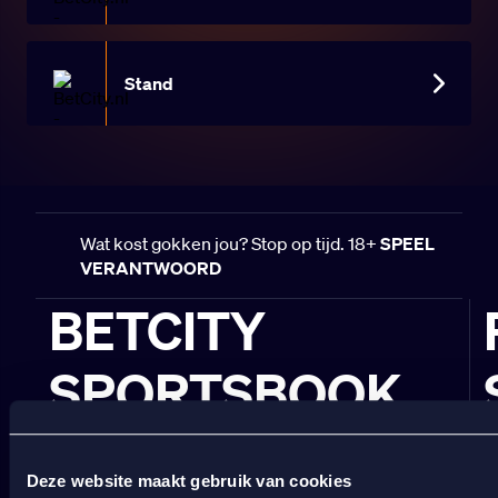
Stand
Wat kost gokken jou? Stop op tijd. 18+
SPEEL
VERANTWOORD
BETCITY
SPORTSBOOK
Wedden op sport
S
Wedden op voetbal
G
Deze website maakt gebruik van cookies
Wedden op Eredivisie
C