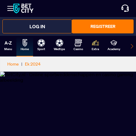
LOG IN
REGISTREER
Menu
Home
Sport
Wedtips
Casino
Extra
Academy
Form
Home
|
Ek 2024