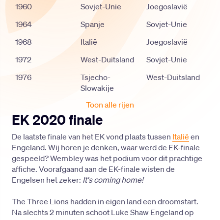
1960
Sovjet-Unie
Joegoslavië
1964
Spanje
Sovjet-Unie
1968
Italië
Joegoslavië
1972
West-Duitsland
Sovjet-Unie
1976
Tsjecho-
West-Duitsland
Slowakije
Toon alle rijen
EK 2020 finale
De laatste finale van het EK vond plaats tussen
Italië
en
Engeland. Wij horen je denken, waar werd de EK-finale
gespeeld? Wembley was het podium voor dit prachtige
affiche. Voorafgaand aan de EK-finale wisten de
Engelsen het zeker:
It's coming home!
The Three Lions hadden in eigen land een droomstart.
Na slechts 2 minuten schoot Luke Shaw Engeland op