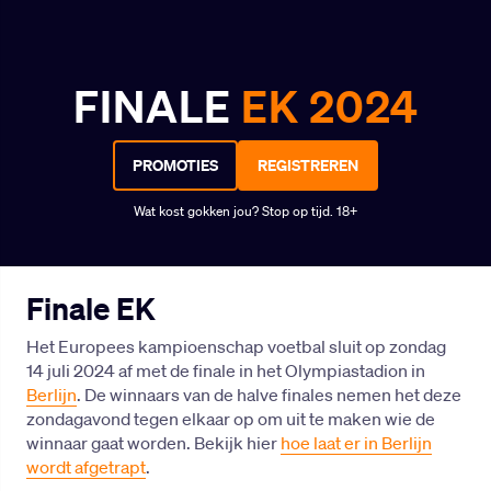
FINALE
EK 2024
PROMOTIES
REGISTREREN
Wat kost gokken jou? Stop op tijd. 18+
Finale EK
Het Europees kampioenschap voetbal sluit op zondag
14 juli 2024 af met de finale in het Olympiastadion in
Berlijn
. De winnaars van de halve finales nemen het deze
zondagavond tegen elkaar op om uit te maken wie de
winnaar gaat worden. Bekijk hier
hoe laat er in Berlijn
wordt afgetrapt
.