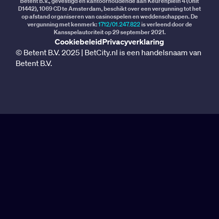
Betent B.V., gevestigd en kantoorhoudende aan Keurenplein 4 (Unit
D1442), 1069 CD te Amsterdam, beschikt over een vergunning tot het
op afstand organiseren van casinospelen en weddenschappen. De
vergunning met kenmerk:
1712/01.247.822
is verleend door de
Kansspelautoriteit op 29 september 2021.
Cookiebeleid
Privacyverklaring
© Betent B.V. 2025 | BetCity.nl is een handelsnaam van
Betent B.V.