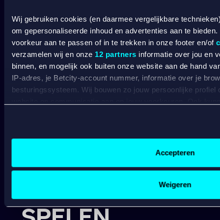
Wedden op Ajax
L
Wedden op PSV
B
Wij gebruiken cookies (en daarmee vergelijkbare technieken
Wedden op Feyenoord
B
om gepersonaliseerde inhoud en advertenties aan te bieden.
voorkeur aan te passen of in te trekken in onze footer en/of
c
CASINO
verzamelen wij en onze
12 partners
informatie over jou en 
binnen, en mogelijk ook buiten onze website aan de hand van 
Online casino
IP-adres, je Betcity-account nummer, informatie over je brows
Online gokken
besturingssysteem. Wij bouwen zo jouw persoonlijke profiel
Live casino
website en communicatie aan op jouw voorkeuren. Ook kunne
C
Live roulette
laten zien op basis van jouw recente internetgedrag. Specifi
C
Live blackjack
C
de data voor de volgende doeleinden:
Gokkasten
V
Advertentie- en contentmeting, inzichten in het publiek en
B
Gepersonaliseerde content;
Accepteren
A
Gepersonaliseerde advertenties;
Sociale media functionaliteit.
BETROUWBAAR
Lees hierover meer in ons
cookiebeleid
en
privacybeleid
.
Weigeren
SPELEN