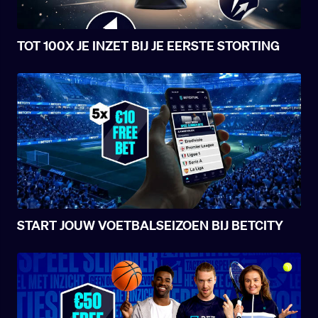
TOT 100X JE INZET BIJ JE EERSTE STORTING
START JOUW VOETBALSEIZOEN BIJ BETCITY