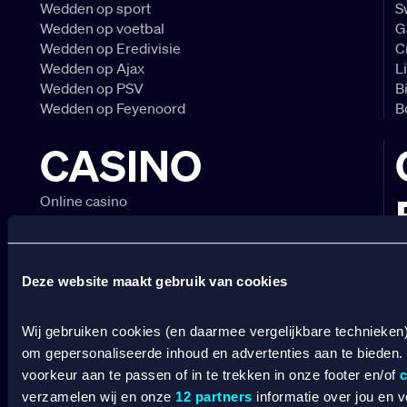
Wedden op sport
S
Wedden op voetbal
G
Wedden op Eredivisie
C
Wedden op Ajax
L
Wedden op PSV
B
Wedden op Feyenoord
B
CASINO
Online casino
Online gokken
Live casino
C
Live roulette
C
Live blackjack
Deze website maakt gebruik van cookies
C
Gokkasten
V
B
Wij gebruiken cookies (en daarmee vergelijkbare technieken
A
om gepersonaliseerde inhoud en advertenties aan te bieden.
voorkeur aan te passen of in te trekken in onze footer en/of
c
verzamelen wij en onze
12 partners
informatie over jou en 