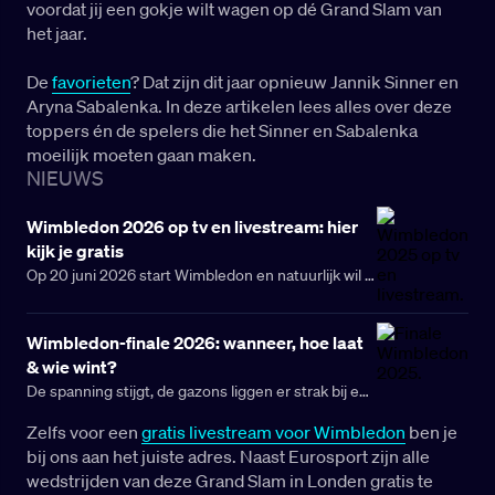
voordat jij een gokje wilt wagen op dé Grand Slam van
van alle prijzengelden, inclusief dubbelspel en
het jaar.
rolstoeltennis.
De
favorieten
? Dat zijn dit jaar opnieuw Jannik Sinner en
Aryna Sabalenka. In deze artikelen lees alles over deze
toppers én de spelers die het Sinner en Sabalenka
moeilijk moeten gaan maken.
NIEUWS
Wimbledon 2026 op tv en livestream: hier
kijk je gratis
Op 20 juni 2026 start Wimbledon en natuurlijk wil je
alles live volgen, toch? In dit artikel op Club BetCity
lees je waar deze Grand Slam in Engeland gratis en
Wimbledon-finale 2026: wanneer, hoe laat
live te volgen is, op zowel tv als via een livestream.
& wie wint?
De spanning stijgt, de gazons liggen er strak bij en
Centre Court maakt zich op voor hét hoogtepunt
Zelfs voor een
gratis livestream voor Wimbledon
ben je
van het grasseizoen: de Wimbledon-finale 2026.
bij ons aan het juiste adres. Naast Eurosport zijn alle
wedstrijden van deze Grand Slam in Londen gratis te