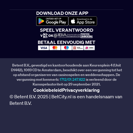
DOWNLOAD ONZE APP
SPEEL VERANTWOORD
BETAAL EENVOUDIG MET
Betent B.V., gevestigd en kantoorhoudende aan Keurenplein 4 (Unit
D1442), 1069 CD te Amsterdam, beschikt over een vergunning tot het
op afstand organiseren van casinospelen en weddenschappen. De
vergunning met kenmerk:
1712/01.247.822
is verleend door de
Kansspelautoriteit op 29 september 2021.
Cookiebeleid
Privacyverklaring
© Betent B.V. 2025 | BetCity.nl is een handelsnaam van
Betent B.V.