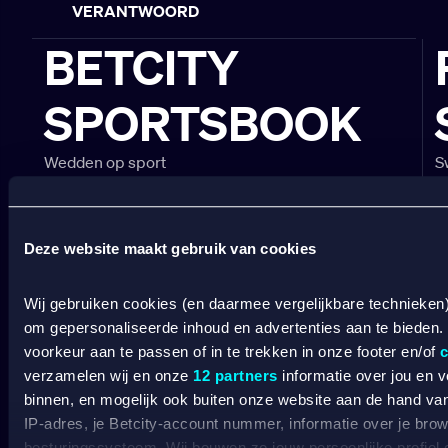
VERANTWOORD
BETCITY
SPORTSBOOK
Wedden op sport
S
Wedden op voetbal
G
Wedden op Eredivisie
C
Wedden op Ajax
L
Wedden op PSV
B
Deze website maakt gebruik van cookies
Wedden op Feyenoord
B
Wij gebruiken cookies (en daarmee vergelijkbare technieken
CASINO
om gepersonaliseerde inhoud en advertenties aan te bieden.
voorkeur aan te passen of in te trekken in onze footer en/of
c
Online casino
verzamelen wij en onze
12 partners
informatie over jou en 
Online gokken
binnen, en mogelijk ook buiten onze website aan de hand van 
Live casino
IP-adres, je Betcity-account nummer, informatie over je brows
C
Live roulette
besturingssysteem. Wij bouwen zo jouw persoonlijke profiel