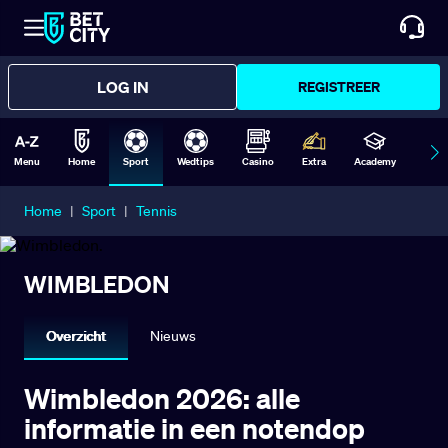
LOG IN
REGISTREER
Menu
Home
Sport
Wedtips
Casino
Extra
Academy
Form
Home
|
Sport
|
Tennis
WIMBLEDON
Overzicht
Nieuws
Wimbledon 2026: alle
informatie in een notendop