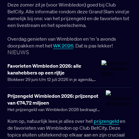
Deze zomer zit je (voor Wimbledon) goed bij Club
BetCity. Alle informatie rondom deze Grand Slam vind je
namelijk bij ons: van het prijzengeld en de favorieten tot
een livestream en het speelschema.
Overdag genieten van Wimbledon en 'm 's avonds
doorpakken met het
WK 2026
. Dat is pas lekker!
NIEUWS
Favorieten Wimbledon 2026: alle
kanshebbers op een rijtje
Blokkeer 29 juni t/m 12 juli 2026 in je agenda,
want gedurende deze data wordt Wimbledon in
Londen afgewerkt.
Prijzengeld Wimbledon 2026: prijzenpot
van €74,72 miljoen
Het prijzengeld van Wimbledon 2026 bedraagt
£64,2 miljoen (circa €74,7 miljoen). De winnaar van
Kom op, natuurlijk lees je alles over het
prijzengeld
en
het enkelspel ontvangt €4,16 miljoen, terwijl zelfs
de favorieten van Wimbledon op Club BetCity. Deze
een nederlaag in de eerste ronde nog €92.000
topics sluiten uitstekend op elkaar aan en zijn cruciaal
oplevert. Bekijk hieronder het volledige overzicht