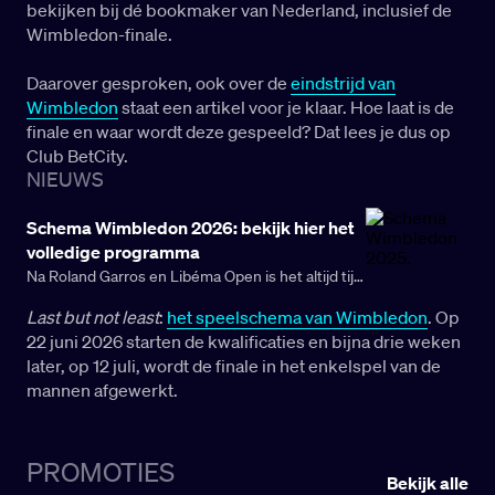
bekijken bij dé bookmaker van Nederland, inclusief de
Wimbledon-finale.
Daarover gesproken, ook over de
eindstrijd van
Wimbledon
staat een artikel voor je klaar. Hoe laat is de
finale en waar wordt deze gespeeld? Dat lees je dus op
Club BetCity.
NIEUWS
Schema Wimbledon 2026: bekijk hier het
volledige programma
Na Roland Garros en Libéma Open is het altijd tijd
voor (in onze ogen) dé Grand Slam van het jaar:
Last but not least
:
het speelschema van Wimbledon
. Op
Wimbledon.
22 juni 2026 starten de kwalificaties en bijna drie weken
later, op 12 juli, wordt de finale in het enkelspel van de
mannen afgewerkt.
PROMOTIES
Bekijk alle