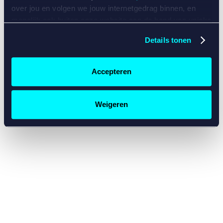
console for more information)
.
over jou en volgen we jouw internetgedrag binnen, en
mogelijk ook buiten onze website aan de hand van unieke
identificatoren, zoals je IP-adres, je Betcity-account
Details tonen
nummer, informatie over je browser, je apparaat of je
besturingssysteem. Wij bouwen zo jouw persoonlijke
profiel op. Hiermee passen wij onze website en
Accepteren
communicatie aan op jouw voorkeuren. Ook kunnen we
zo gerichte advertenties laten zien op basis van jouw
recente internetgedrag. Specifiek gebruiken wij en onze
Weigeren
partners de data voor de volgende doeleinden:
Advertentie- en contentmeting, inzichten in het publiek
en in productontwikkeling;
Gepersonaliseerde content;
Gepersonaliseerde advertenties;
Sociale media functionaliteit.
Lees hierover meer in
ons
cookiebeleid
en
privacybeleid
.