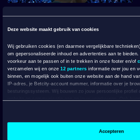
START JOUW VOETBALSEIZOEN BIJ BETCITY
Deze website maakt gebruik van cookies
Wij gebruiken cookies (en daarmee vergelijkbare technieken
om gepersonaliseerde inhoud en advertenties aan te bieden.
voorkeur aan te passen of in te trekken in onze footer en/of
c
verzamelen wij en onze
12 partners
informatie over jou en 
binnen, en mogelijk ook buiten onze website aan de hand van 
IP-adres, je Betcity-account nummer, informatie over je brows
SPORT WELKOMSTBONUS
besturingssysteem. Wij bouwen zo jouw persoonlijke profiel
website en communicatie aan op jouw voorkeuren. Ook kunne
laten zien op basis van jouw recente internetgedrag. Specifi
de data voor de volgende doeleinden:
Wat kost gokken jou? Stop op tijd. 18+
SPEEL
Advertentie- en contentmeting, inzichten in het publiek en
VERANTWOORD
Gepersonaliseerde content;
Accepteren
BETCITY
Gepersonaliseerde advertenties;