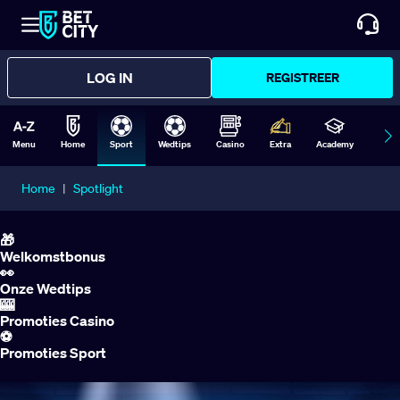
LOG IN
REGISTREER
Menu
Home
Sport
Wedtips
Casino
Extra
Academy
Form
Home
|
Spotlight