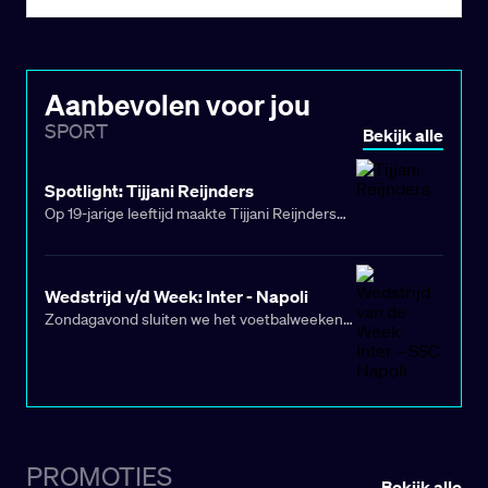
Aanbevolen voor jou
SPORT
Bekijk alle
Spotlight: Tijjani Reijnders
Op 19-jarige leeftijd maakte Tijjani Reijnders
zijn debuut voor PEC Zwolle en slechts zes
jaar later maakt de Nederlander naam in de
Serie A bij AC Milan. Wij zetten deze
Wedstrijd v/d Week: Inter - Napoli
laatbloeier in aanloop naar het
EK 2024
in de
Zondagavond sluiten we het voetbalweekend
spotlight.
af met een echte topper. In de Serie A nemen
grootmachten Internazionale en SSC Napoli
het tegen elkaar op. De onderlinge verschillen
zijn minimaal, waardoor dit duel zomaar
beslissend kan zijn in de strijd om de
landstitel. Extra mooi, voor deze Italiaanse
PROMOTIES
Bekijk alle
kraker ligt er uiteraard een Free Bet klaar!