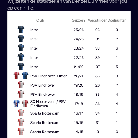
Wij zetten de statistieken van Denzel Dumfries voor jou
op een rijtje.