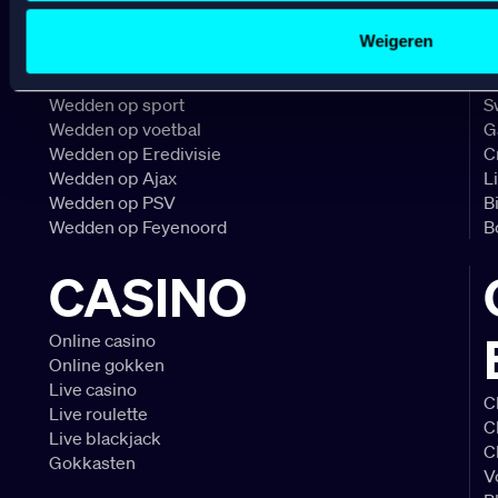
Sociale media functionaliteit.
Lees hierover meer in ons
cookiebeleid
en
privacybeleid
.
SPORTSBOOK
Weigeren
Wedden op sport
S
Wedden op voetbal
G
Wedden op Eredivisie
C
Wedden op Ajax
L
Wedden op PSV
B
Wedden op Feyenoord
B
CASINO
Online casino
Online gokken
Live casino
C
Live roulette
C
Live blackjack
C
Gokkasten
V