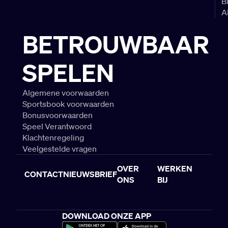
B
A
BETROUWBAAR
SPELEN
Algemene voorwaarden
Sportsbook voorwaarden
Bonusvoorwaarden
Speel Verantwoord
Klachtenregeling
Veelgestelde vragen
OVER
WERKEN
CONTACT
NIEUWSBRIEF
ONS
BIJ
DOWNLOAD ONZE APP