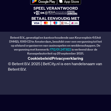
SPEEL VERANTWOORD
BETAAL EENVOUDIG MET
Betent B.V., gevestigd en kantoorhoudende aan Keurenplein 4 (Unit
D1442), 1069 CD te Amsterdam, beschikt over een vergunning tot het
op afstand organiseren van casinospelen en weddenschappen. De
vergunning met kenmerk:
1712/01.247.822
is verleend door de
Kansspelautoriteit op 29 september 2021.
Cookiebeleid
Privacyverklaring
© Betent B.V. 2025 | BetCity.nl is een handelsnaam van
Betent B.V.