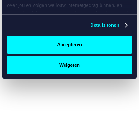
console for more information)
.
over jou en volgen we jouw internetgedrag binnen, en
mogelijk ook buiten onze website aan de hand van unieke
identificatoren, zoals je IP-adres, je Betcity-account
Details tonen
nummer, informatie over je browser, je apparaat of je
besturingssysteem. Wij bouwen zo jouw persoonlijke
profiel op. Hiermee passen wij onze website en
Accepteren
communicatie aan op jouw voorkeuren. Ook kunnen we
zo gerichte advertenties laten zien op basis van jouw
recente internetgedrag. Specifiek gebruiken wij en onze
Weigeren
partners de data voor de volgende doeleinden:
Advertentie- en contentmeting, inzichten in het publiek
en in productontwikkeling;
Gepersonaliseerde content;
Gepersonaliseerde advertenties;
Sociale media functionaliteit.
Lees hierover meer in
ons
cookiebeleid
en
privacybeleid
.