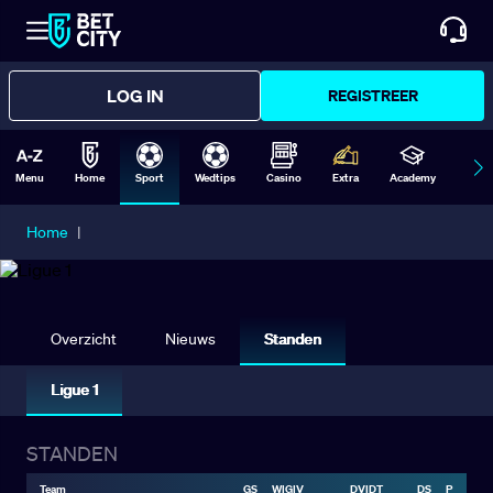
Alles over de Ligue 1 | Club BetCity
LOG IN
REGISTREER
Menu
Home
Sport
Wedtips
Casino
Extra
Academy
Form
Home
|
LIGUE 1
Overzicht
Nieuws
Standen
Ligue 1
STANDEN
Team
GS
W|G|V
DV|DT
DS
P