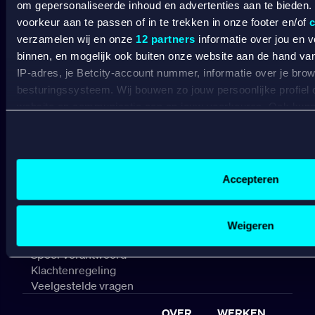
om gepersonaliseerde inhoud en advertenties aan te bieden.
Live casino
C
voorkeur aan te passen of in te trekken in onze footer en/of
c
Live roulette
C
verzamelen wij en onze
12 partners
informatie over jou en 
Live blackjack
C
binnen, en mogelijk ook buiten onze website aan de hand van 
Gokkasten
V
IP-adres, je Betcity-account nummer, informatie over je brows
B
besturingssysteem. Wij bouwen zo jouw persoonlijke profiel
A
website en communicatie aan op jouw voorkeuren. Ook kunne
laten zien op basis van jouw recente internetgedrag. Specifi
BETROUWBAAR
de data voor de volgende doeleinden:
Advertentie- en contentmeting, inzichten in het publiek en
SPELEN
Gepersonaliseerde content;
Accepteren
Gepersonaliseerde advertenties;
Sociale media functionaliteit.
Algemene voorwaarden
Lees hierover meer in ons
cookiebeleid
en
privacybeleid
.
Sportsbook voorwaarden
Weigeren
Bonusvoorwaarden
Speel Verantwoord
Klachtenregeling
Veelgestelde vragen
OVER
WERKEN