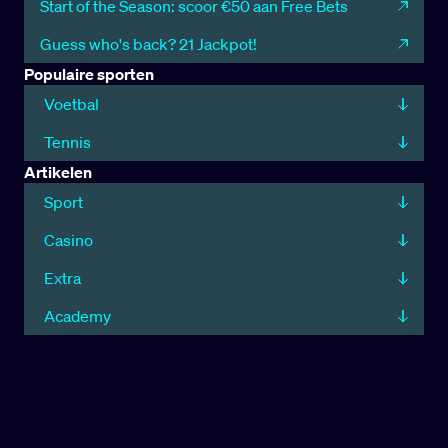
Start of the Season: scoor €50 aan Free Bets
Guess who's back? 21 Jackpot!
Populaire sporten
Voetbal
Tennis
Artikelen
Sport
Casino
Extra
Academy