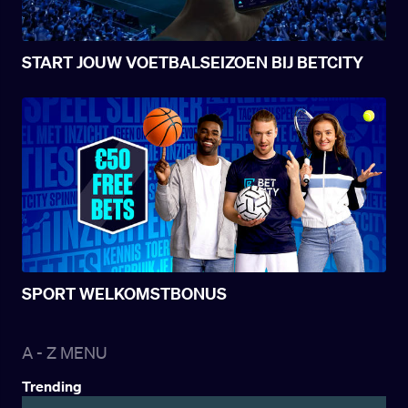
START JOUW VOETBALSEIZOEN BIJ BETCITY
SPORT WELKOMSTBONUS
A - Z MENU
Trending