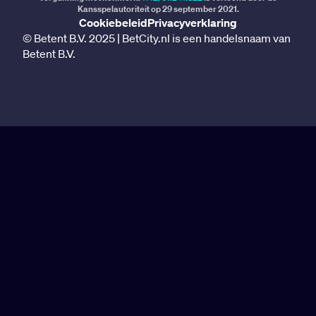
Kansspelautoriteit op 29 september 2021.
Cookiebeleid
Privacyverklaring
© Betent B.V. 2025 | BetCity.nl is een handelsnaam van
Betent B.V.