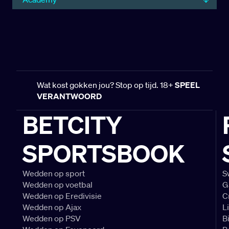
Wat kost gokken jou? Stop op tijd. 18+
SPEEL
VERANTWOORD
BETCITY
SPORTSBOOK
Wedden op sport
S
Wedden op voetbal
G
Wedden op Eredivisie
C
Wedden op Ajax
L
Wedden op PSV
B