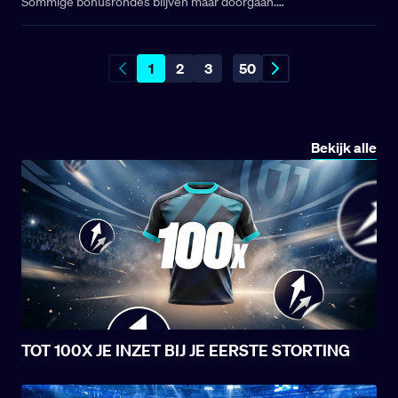
Sommige bonusrondes blijven maar doorgaan.
maar liefst €5.000!
Goed voor een uitbetaling van
Een BetCity-speler wist op de energieke
gokkast 4 Supercharged Clovers van Playson
een inzet van slechts €0,20 om te zetten in een
...
1
2
3
50
heerlijke winst van 10.310x de inzet. Goed voor
een uitbetaling van maar liefst €2.062!
Bekijk alle
TOT 100X JE INZET BIJ JE EERSTE STORTING