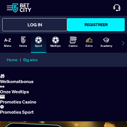
LOG IN
REGISTREER
Menu
Home
Sport
Wedtips
Casino
Extra
Academy
Form
Home
|
Big wins