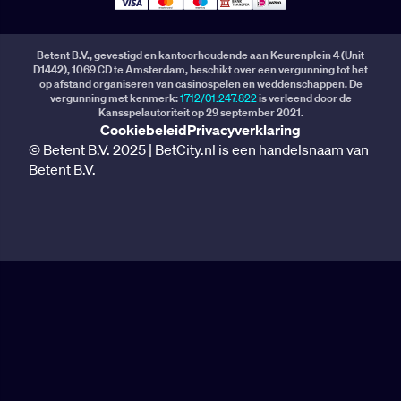
Betent B.V., gevestigd en kantoorhoudende aan Keurenplein 4 (Unit
D1442), 1069 CD te Amsterdam, beschikt over een vergunning tot het
op afstand organiseren van casinospelen en weddenschappen. De
vergunning met kenmerk:
1712/01.247.822
is verleend door de
Kansspelautoriteit op 29 september 2021.
Cookiebeleid
Privacyverklaring
© Betent B.V. 2025 | BetCity.nl is een handelsnaam van
Betent B.V.