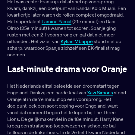
Het was echter Frankrijk dat al snel op voorsprong
kwam, dankzij een doelpunt van Randal Kolo Muani. Een
kwartiertje later waren de rollen compleet omgedraaid.
Het supertalent
Lamine Yamal
(21e minuut) en Dani
Olmo (25e minuut) kwamen tot scoren. Spanje ging
rusten met een 2-1 voorsprong en gaf dat niet meer
uithanden. Het vizier van
Kylian Mbappé
stond niet op
scherp, waardoor Spanje zichzelf een EK-finalist mag
noemen.
Last-minute drama voor Oranje
Het Nederlands elftal beleefde een droomstart tegen
Engeland. Dankzij een harde knal van
Xavi Simons
stond
Oranje al in de 7e minuut op een voorsprong. Het
doelpunt leek een soort doping voor Engeland, want
vanaf dat moment begon het te lopen bij The Three
Lions. De gelijkmaker viel in de 18e minuut. Harry Kane
kreeg een strafschop toegewezen en schoot de bal
feilloos in de linkerhoek. In de 2e helft kwam Nederland