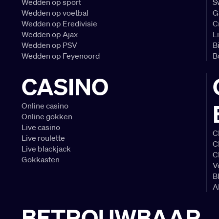
Wedden op sport
S
Wedden op voetbal
G
Wedden op Eredivisie
C
Wedden op Ajax
L
Wedden op PSV
B
Wedden op Feyenoord
B
CASINO
Online casino
Online gokken
Live casino
C
Live roulette
C
Live blackjack
C
Gokkasten
V
B
A
BETROUWBAAR