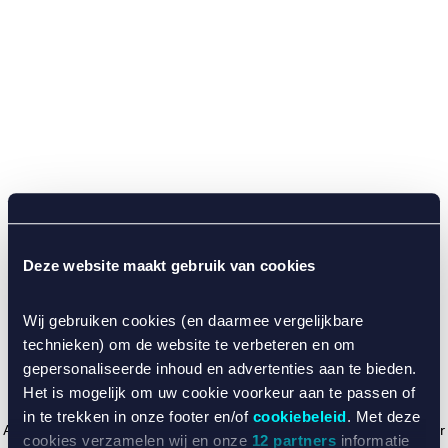
Deze website maakt gebruik van cookies
Wij gebruiken cookies (en daarmee vergelijkbare
technieken) om de website te verbeteren en om
gepersonaliseerde inhoud en advertenties aan te bieden.
Het is mogelijk om uw cookie voorkeur aan te passen of
in te trekken in onze footer en/of
cookiebeleid
. Met deze
Application error: a client-side exception has occurred (see the browser
cookies verzamelen wij en onze
12 partners
informatie