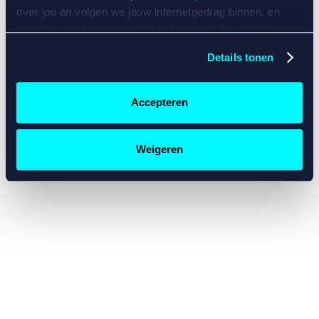
console for more information)
.
over jou en volgen we jouw internetgedrag binnen, en
mogelijk ook buiten onze website aan de hand van unieke
identificatoren, zoals je IP-adres, je Betcity-account
Details tonen
nummer, informatie over je browser, je apparaat of je
besturingssysteem. Wij bouwen zo jouw persoonlijke
profiel op. Hiermee passen wij onze website en
Accepteren
communicatie aan op jouw voorkeuren. Ook kunnen we
zo gerichte advertenties laten zien op basis van jouw
recente internetgedrag. Specifiek gebruiken wij en onze
Weigeren
partners de data voor de volgende doeleinden:
Advertentie- en contentmeting, inzichten in het publiek
en in productontwikkeling;
Gepersonaliseerde content;
Gepersonaliseerde advertenties;
Sociale media functionaliteit.
Lees hierover meer in
ons
cookiebeleid
en
privacybeleid
.