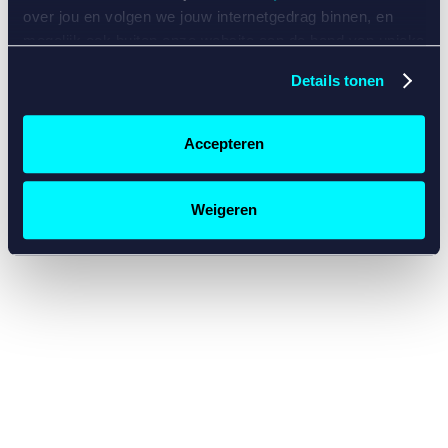
console for more information)
.
over jou en volgen we jouw internetgedrag binnen, en
mogelijk ook buiten onze website aan de hand van unieke
identificatoren, zoals je IP-adres, je Betcity-account
Details tonen
nummer, informatie over je browser, je apparaat of je
besturingssysteem. Wij bouwen zo jouw persoonlijke
profiel op. Hiermee passen wij onze website en
Accepteren
communicatie aan op jouw voorkeuren. Ook kunnen we
zo gerichte advertenties laten zien op basis van jouw
recente internetgedrag. Specifiek gebruiken wij en onze
Weigeren
partners de data voor de volgende doeleinden:
Advertentie- en contentmeting, inzichten in het publiek
en in productontwikkeling;
Gepersonaliseerde content;
Gepersonaliseerde advertenties;
Sociale media functionaliteit.
Lees hierover meer in
ons
cookiebeleid
en
privacybeleid
.