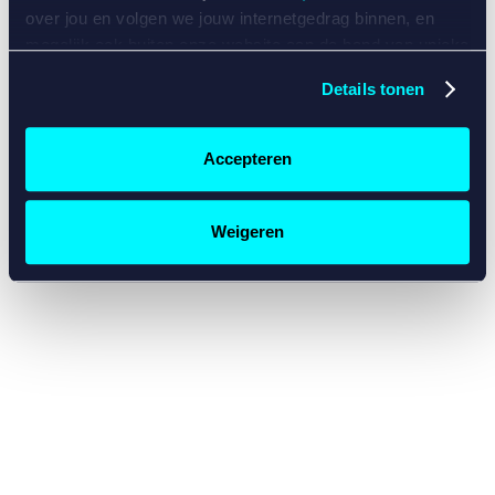
console for more information)
.
over jou en volgen we jouw internetgedrag binnen, en
mogelijk ook buiten onze website aan de hand van unieke
identificatoren, zoals je IP-adres, je Betcity-account
Details tonen
nummer, informatie over je browser, je apparaat of je
besturingssysteem. Wij bouwen zo jouw persoonlijke
profiel op. Hiermee passen wij onze website en
Accepteren
communicatie aan op jouw voorkeuren. Ook kunnen we
zo gerichte advertenties laten zien op basis van jouw
recente internetgedrag. Specifiek gebruiken wij en onze
Weigeren
partners de data voor de volgende doeleinden:
Advertentie- en contentmeting, inzichten in het publiek
en in productontwikkeling;
Gepersonaliseerde content;
Gepersonaliseerde advertenties;
Sociale media functionaliteit.
Lees hierover meer in
ons
cookiebeleid
en
privacybeleid
.