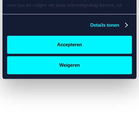
console for more information)
.
over jou en volgen we jouw internetgedrag binnen, en
mogelijk ook buiten onze website aan de hand van unieke
identificatoren, zoals je IP-adres, je Betcity-account
Details tonen
nummer, informatie over je browser, je apparaat of je
besturingssysteem. Wij bouwen zo jouw persoonlijke
profiel op. Hiermee passen wij onze website en
Accepteren
communicatie aan op jouw voorkeuren. Ook kunnen we
zo gerichte advertenties laten zien op basis van jouw
recente internetgedrag. Specifiek gebruiken wij en onze
Weigeren
partners de data voor de volgende doeleinden:
Advertentie- en contentmeting, inzichten in het publiek
en in productontwikkeling;
Gepersonaliseerde content;
Gepersonaliseerde advertenties;
Sociale media functionaliteit.
Lees hierover meer in
ons
cookiebeleid
en
privacybeleid
.