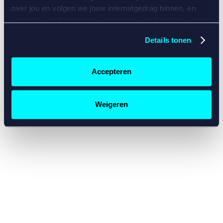
console for more information)
.
over jou en volgen we jouw internetgedrag binnen, en
mogelijk ook buiten onze website aan de hand van unieke
identificatoren, zoals je IP-adres, je Betcity-account
Details tonen
nummer, informatie over je browser, je apparaat of je
besturingssysteem. Wij bouwen zo jouw persoonlijke
profiel op. Hiermee passen wij onze website en
Accepteren
communicatie aan op jouw voorkeuren. Ook kunnen we
zo gerichte advertenties laten zien op basis van jouw
recente internetgedrag. Specifiek gebruiken wij en onze
Weigeren
partners de data voor de volgende doeleinden:
Advertentie- en contentmeting, inzichten in het publiek
en in productontwikkeling;
Gepersonaliseerde content;
Gepersonaliseerde advertenties;
Sociale media functionaliteit.
Lees hierover meer in
ons
cookiebeleid
en
privacybeleid
.