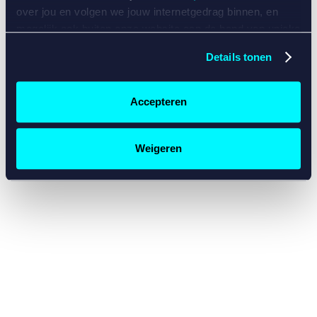
console for more information)
.
over jou en volgen we jouw internetgedrag binnen, en
mogelijk ook buiten onze website aan de hand van unieke
identificatoren, zoals je IP-adres, je Betcity-account
Details tonen
nummer, informatie over je browser, je apparaat of je
besturingssysteem. Wij bouwen zo jouw persoonlijke
profiel op. Hiermee passen wij onze website en
Accepteren
communicatie aan op jouw voorkeuren. Ook kunnen we
zo gerichte advertenties laten zien op basis van jouw
recente internetgedrag. Specifiek gebruiken wij en onze
Weigeren
partners de data voor de volgende doeleinden:
Advertentie- en contentmeting, inzichten in het publiek
en in productontwikkeling;
Gepersonaliseerde content;
Gepersonaliseerde advertenties;
Sociale media functionaliteit.
Lees hierover meer in
ons
cookiebeleid
en
privacybeleid
.