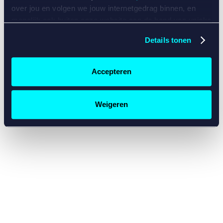
console for more information)
.
over jou en volgen we jouw internetgedrag binnen, en
mogelijk ook buiten onze website aan de hand van unieke
identificatoren, zoals je IP-adres, je Betcity-account
Details tonen
nummer, informatie over je browser, je apparaat of je
besturingssysteem. Wij bouwen zo jouw persoonlijke
profiel op. Hiermee passen wij onze website en
Accepteren
communicatie aan op jouw voorkeuren. Ook kunnen we
zo gerichte advertenties laten zien op basis van jouw
recente internetgedrag. Specifiek gebruiken wij en onze
Weigeren
partners de data voor de volgende doeleinden:
Advertentie- en contentmeting, inzichten in het publiek
en in productontwikkeling;
Gepersonaliseerde content;
Gepersonaliseerde advertenties;
Sociale media functionaliteit.
Lees hierover meer in
ons
cookiebeleid
en
privacybeleid
.